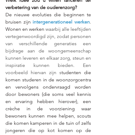
Welk idee zou u willen lanceren ter 
verbetering van de ouderenzorg?      
De nieuwe evoluties die beginnen te 
bruisen zijn
 intergenerationeel werken
. 
Wonen en werken 
waarbij alle leeftijden 
vertegenwoordigd zijn, zodat personen 
van verschillende generaties een 
bijdrage aan de woongemeenschap 
kunnen leveren en elkaar zorg, steun en 
inspiratie kunnen bieden. Een 
voorbeeld hiervan zijn s
tudenten die 
komen studeren in de woonzorgcentra 
en vervolgens ondervraagd worden 
door bewoners (die soms veel kennis 
en ervaring hebben hierover), een 
crèche in de voorziening waar 
bewoners kunnen mee helpen, scouts 
die komen kamperen in de tuin of zelfs 
jongeren die op kot komen op de 