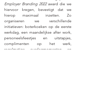
Employer Branding 2022
award die we 
hiervoor kregen, bevestigt dat we 
hierop maximaal inzetten. Zo 
organiseren we verschillende 
initiatieven: boterkoeken op de eerste 
werkdag, een maandelijkse after work, 
personeelsfeestjes en uitstapjes, 
complimenten op het werk, 
regelmatige overlegmomenten en 
vormingen, ... Dit zorgt allemaal voor 
meer betrokkenheid en 
samenhorigheid. 
Voor onze collega’s vinden we het ook 
essentieel dat we hen de ruimte kunnen 
geven zodat ze op een comfortabele 
manier kunnen zorg dragen voor onze 
bewoners. Zo komt dit het welzijn van 