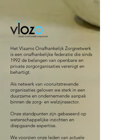
Het Vlaams Onafhankelijk Zorgnetwerk
is een onafhankelijke federatie die sinds
1992 de belangen van openbare en
private zorgorganisaties verenigt en
behartigt.
Als netwerk van vooruitstrevende
organisaties geloven we sterk in een
duurzame en ondernemende aanpak
binnen de zorg- en welzijnssector.
Onze standpunten zijn gebaseerd op
wetenschappelijke inzichten en
diepgaande expertise.
We voorzien onze leden van actuele