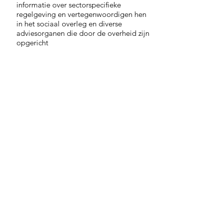
informatie over sectorspecifieke
regelgeving en vertegenwoordigen hen
in het sociaal overleg en diverse
adviesorganen die door de overheid zijn
opgericht
ADMIN
Vlaams Onafhankelijk Zorgnetwerk vzw
Koningsstraat 55 bus 6
1000 Brussel
info@vlozo.be
Schrijf je in als je op de hoogte gehouden