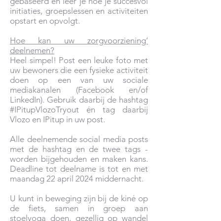
gebaseerd en leer je hoe je succesvol
initiaties, groepslessen en activiteiten
opstart en opvolgt.
Hoe kan uw zorgvoorziening’
deelnemen?
Heel simpel! Post een leuke foto met
uw bewoners die een fysieke activiteit
doen op een van uw sociale
mediakanalen (Facebook en/of
LinkedIn). Gebruik daarbij de hashtag
#IPitupVlozoTryout én tag daarbij
Vlozo en IPitup in uw post.
Alle deelnemende social media posts
met de hashtag en de twee tags -
worden bijgehouden en maken kans.
Deadline tot deelname is tot en met
maandag 22 april 2024 middernacht.
U kunt in beweging zijn bij de kiné op
de fiets, samen in groep aan
stoelyoga doen, gezellig op wandel