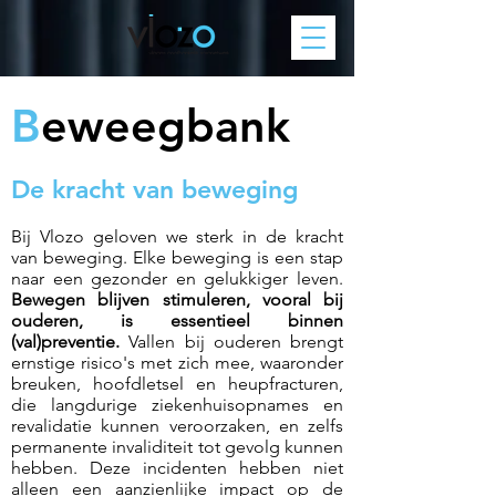
B
eweegbank
De krach
t van
beweg
ing
Bij Vlozo geloven we sterk in de kracht
van beweging. Elke beweging is een stap
naar een gezonder en gelukkiger leven.
Bewegen blijven stimuleren, vooral bij
ouderen, is essentieel binnen
(val)preventie.
Vallen bij ouderen brengt
ernstige risico's met zich mee, waaronder
breuken, hoofdletsel en heupfracturen,
die langdurige ziekenhuisopnames en
revalidatie kunnen veroorzaken, en zelfs
permanente invaliditeit tot gevolg kunnen
hebben. Deze incidenten hebben niet
alleen een aanzienlijke impact op de