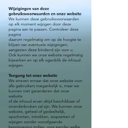
Wijzigingen van deze
gebruiksvoorwaarden en onze website
We kunnen deze gebruiksvoorwaarden
op elk moment wijzigen door deze
pagina aan te passen. Controleer deze
pagina
daarom regelmatig om op de hoogte te
blijven van eventuele wijzigingen,
aangezien deze bindend zijn voor u.
Ook kunnen we onze website regelmatig
bijwerken en op elk ogenblik de inhoud
wijzigen.
Toegang tot onze website
We streven ernaar dat onze website voor
alle gebruikers toegankelijk is, maar we
kunnen niet garanderen dat onze
website
of de inhoud ervan altijd beschikbaar of
ononderbroken zal zijn. We kunnen onze
website, geheel of gedeeltelijk,
opschorten, intrekken, stopzetten of
wijzigen zonder voorafgaande
kennisgeving indien, voor eender welke