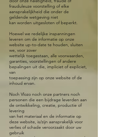
door onze nalatigheid, fraude of
frauduleuze voorstelling of elke
aansprakelijkheid die onder de
geldende wetgeving niet
kan worden uitgesloten of beperkt.
Hoewel we redelijke inspanningen
leveren om de informatie op onze
website up-to-date te houden, sluiten
we, voor zover
wettelijk toegestaan, alle voorwaarden,
garanties, voorstellingen of andere
bepalingen uit die, impliciet of expliciet,
van
toepassing zijn op onze website of de
inhoud ervan.
Noch Vlozo noch onze partners noch
personen die een bijdrage leverden aan
de ontwikkeling, creatie, productie of
levering
van het materiaal en de informatie op
deze website, is/zijn aansprakelijk voor
verlies of schade veroorzaakt door uw
gebruik