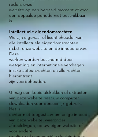
reden, onze
website op een bepaald moment of voor
een bepaalde periode niet beschikbaar
is.
Intellectuele eigendomsrechten
We zijn eigenaar of licentiehouder van
alle intellectuele eigendomsrechten
m.b.t. onze website en de inhoud ervan.
Deze
werken worden beschermd door
wetgeving en internationale verdragen
inzake auteursrechten en alle rechten
hieromtrent
zijn voorbehouden.
U mag een kopie afdrukken of extracten
van deze website naar uw computer
downloaden voor persoonlijk gebruik.
Het is
echter niet toegestaan om enige inhoud
van deze website, waaronder
afbeeldingen, op uw eigen website of
voor andere
publieke of commerciële doeleinden te