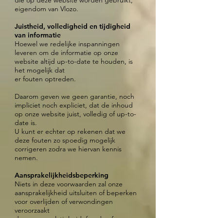
die op deze website worden gebruikt,
eigendom van Vlozo.
Juistheid, volledigheid en tijdigheid
van informatie
Hoewel we redelijke inspanningen
leveren om de informatie op onze
website altijd up-to-date te houden, is
het mogelijk dat
er fouten optreden.
Daarom geven we geen garantie, noch
impliciet noch expliciet, dat de inhoud
op onze website juist, volledig of up-to-
date is.
U kunt er echter op rekenen dat we
deze fouten zo spoedig mogelijk
corrigeren zodra we hiervan kennis
nemen.
Aansprakelijkheidsbeperking
Niets in deze voorwaarden zal onze
aansprakelijkheid uitsluiten of beperken
voor overlijden of verwondingen
veroorzaakt