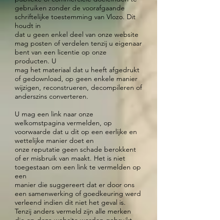
gebruiken zonder de voorafgaande
schriftelijke toestemming van Vlozo. Dit
houdt in
dat u geen enkel deel van onze website
mag posten of verdelen tenzij u eigenaar
bent van een licentie op onze
producten. U
mag het materiaal dat u heeft afgedrukt
of gedownload, op geen enkele manier
wijzigen, reconstrueren, decompileren of
anderszins converteren.
U mag een link naar onze
welkomstpagina vermelden, op
voorwaarde dat u dit op een eerlijke en
wettelijke manier doet en
onze reputatie geen schade berokkent
of er misbruik van maakt. Het is niet
toegestaan om een link te vermelden op
een
manier die suggereert dat er door ons
een samenwerking of goedkeuring werd
verleend indien dit niet het geval is.
Tenzij anders vermeld zijn alle merken