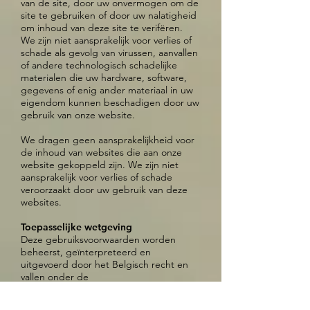
van de site, door uw onvermogen om de
site te gebruiken of door uw nalatigheid
om inhoud van deze site te verifëren.
We zijn niet aansprakelijk voor verlies of
schade als gevolg van virussen, aanvallen
of andere technologisch schadelijke
materialen die uw hardware, software,
gegevens of enig ander materiaal in uw
eigendom kunnen beschadigen door uw
gebruik van onze website.
We dragen geen aansprakelijkheid voor
de inhoud van websites die aan onze
website gekoppeld zijn. We zijn niet
aansprakelijk voor verlies of schade
veroorzaakt door uw gebruik van deze
websites.
Toepasselijke wetgeving
Deze gebruiksvoorwaarden worden
beheerst, geïnterpreteerd en
uitgevoerd door het Belgisch recht en
vallen onder de
exclusieve bevoegdheid van de
rechtbanken van Brussel.