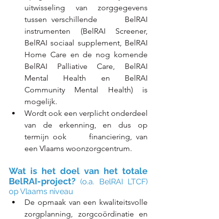
uitwisseling van zorggegevens 
tussen verschillende      BelRAI 
instrumenten 
(BelRAI Screener, 
BelRAI sociaal supplement, BelRAI 
Home Care en de nog komende 
BelRAI Palliative Care, BelRAI 
Mental Health en BelRAI 
Community Mental Health)
 is 
mogelijk.
Wordt ook een verplicht onderdeel 
van de erkenning, en dus op 
termijn ook      financiering, van 
een Vlaams woonzorgcentrum.
Wat is het doel van het totale 
BelRAI-project? 
(o.a. BelRAI LTCF) 
op Vlaams niveau
De opmaak van een kwaliteitsvolle 
zorgplanning, zorgcoördinatie en      