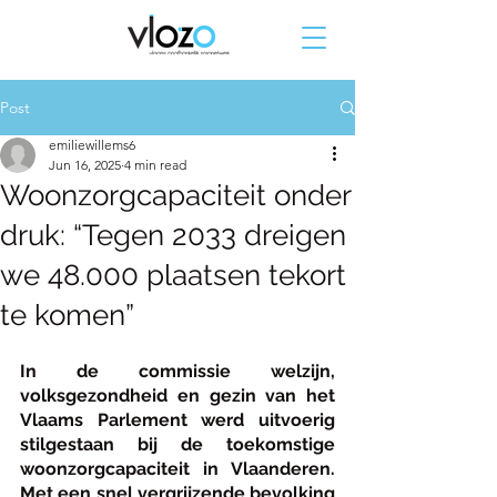
Post
emiliewillems6
Jun 16, 2025
4 min read
Woonzorgcapaciteit onder
druk: “Tegen 2033 dreigen
we 48.000 plaatsen tekort
te komen”
In de commissie welzijn, 
volksgezondheid en gezin van het 
Vlaams Parlement werd uitvoerig 
stilgestaan bij de toekomstige 
woonzorgcapaciteit in Vlaanderen. 
Met een snel vergrijzende bevolking 