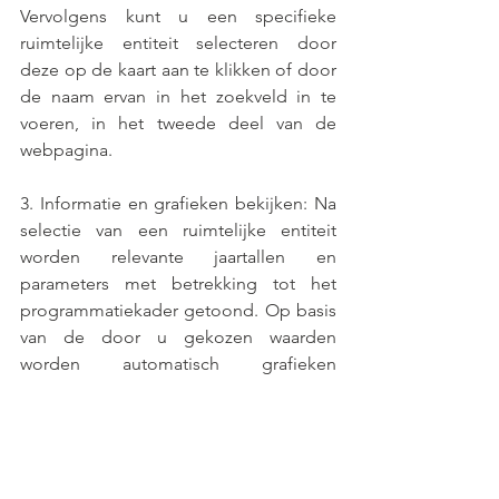
Vervolgens kunt u een specifieke 
ruimtelijke entiteit selecteren door 
deze op de kaart aan te klikken of door 
de naam ervan in het zoekveld in te 
voeren, in het tweede deel van de 
webpagina.
3. Informatie en grafieken bekijken: Na 
selectie van een ruimtelijke entiteit 
worden relevante jaartallen en 
parameters met betrekking tot het 
programmatiekader getoond. Op basis 
van de door u gekozen waarden 
worden automatisch grafieken 
gegenereerd die de 
bevolkingssamenstelling en het aantal 
woongelegenheden in de 
geselecteerde entiteit weergeven.