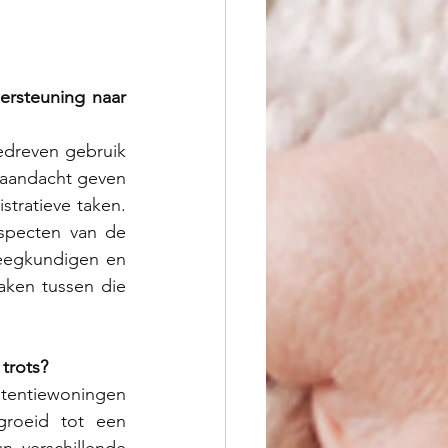
rsteuning naar 
dreven gebruik 
 aandacht geven 
tratieve taken. 
specten van de 
eegkundigen en 
ken tussen die 
trots?
tentiewoningen 
groeid tot een 