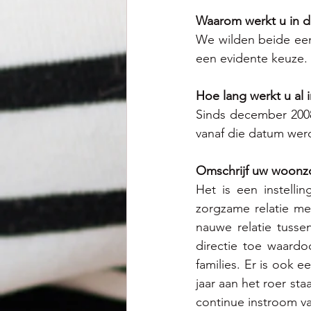
Waarom werkt u in d
We wilden beide een
een evidente keuze. 
Hoe lang werkt u al
Sinds december 200
vanaf die datum wer
Omschrijf uw woonz
Het is een instellin
zorgzame relatie met
nauwe relatie tusse
directie toe waardo
families. Er is ook e
jaar aan het roer sta
continue instroom v