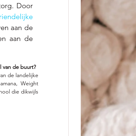
org. Door 
iendelijke 
en aan de 
en aan de 
l van de buurt?
n de landelijke 
amana, Weight 
ol die dikwijls 