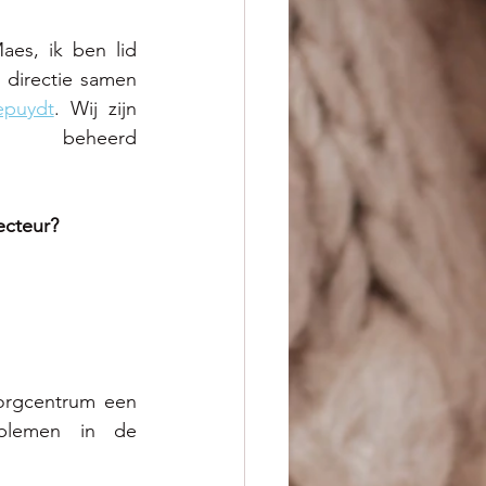
es, ik ben lid 
directie samen 
puydt
. Wij zijn 
 beheerd 
recteur?
orgcentrum een 
oblemen in de 