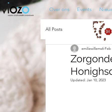
Over ons
Events
Nieu
All Posts
emiliewillems6
Feb 
Zorgond
Honighsd
Updated:
Jan 10, 2023