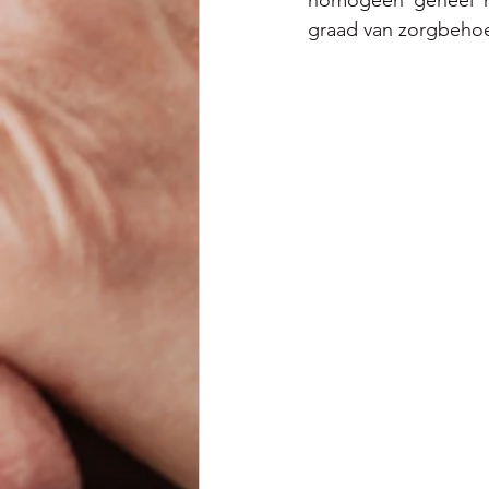
homogeen geheel me
graad van zorgbeho