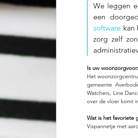
We leggen ee
een doorged
software
 kan
zorg zelf zo
administratie
Is uw woonzorgvoorz
Het woonzorgcentrum
gemeente Averbode
Watchers, Line Dance
over de vloer komt in
Wat is het favoriete
Vispannetje met aar