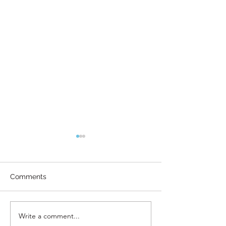
Comments
Write a comment...
Gedeelde
Start een nieu