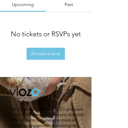
Upcoming
Past
No tickets or RSVPs yet
Browse events
Het Vlaams Onafhankelijk Zorgnetwerk
is een onafhankelijke federatie die sinds
1992 de belangen van openbare en
private zorgorganisaties verenigt en