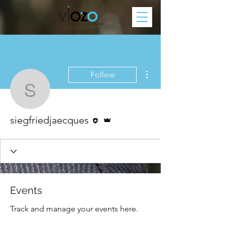
More actions
Follow
siegfriedjaecques
Editor
Admin
siegfriedjaecques
Events
Track and manage your events here.