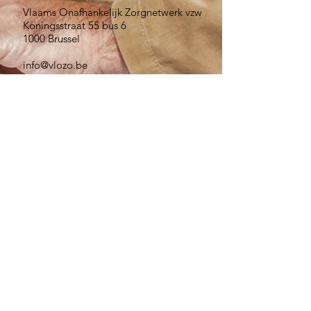
Vlaams Onafhankelijk Zorgnetwerk vzw
Koningsstraat 55 bus 6
1000 Brussel
info@vlozo.be
Schrijf je in als je op de hoogte gehouden
wil worden
Verzenden