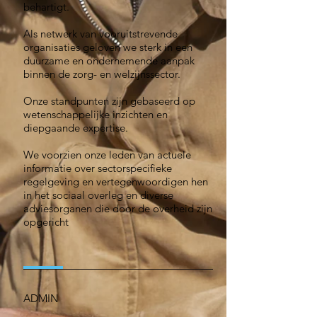
behartigt.
Als netwerk van vooruitstrevende
organisaties geloven we sterk in een
duurzame en ondernemende aanpak
binnen de zorg- en welzijnssector.
Onze standpunten zijn gebaseerd op
wetenschappelijke inzichten en
diepgaande expertise.
We voorzien onze leden van actuele
informatie over sectorspecifieke
regelgeving en vertegenwoordigen hen
in het sociaal overleg en diverse
adviesorganen die door de overheid zijn
opgericht
ADMIN