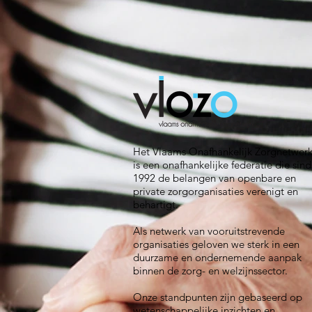
Het Vlaams Onafhankelijk Zorgnetwer
is een onafhankelijke federatie die sind
1992 de belangen van openbare en
private zorgorganisaties verenigt en
behartigt.
Als netwerk van vooruitstrevende
organisaties geloven we sterk in een
duurzame en ondernemende aanpak
binnen de zorg- en welzijnssector.
Onze standpunten zijn gebaseerd op
wetenschappelijke inzichten en