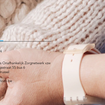
N
s Onafhankelijk Zorgnetwerk vzw
sstraat 55 bus 6
russel
vlozo.be