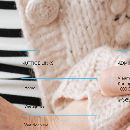
k
NUTTIGE LINKS
ADMI
s
Vlaam
Koning
Home
1000 B
info@
Wie zijn we
Wat doen we