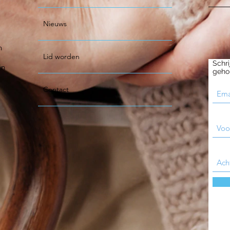
Nieuws
n
Lid worden
Schri
jn
geho
Contact