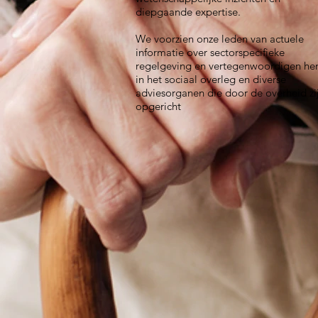
diepgaande expertise.
We voorzien onze leden van actuele
informatie over sectorspecifieke
regelgeving en vertegenwoordigen he
in het sociaal overleg en diverse
adviesorganen die door de overheid zi
opgericht