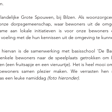
n. 
et landelijke Grote Spouwen, bij Bilzen. Als woonzorgcen
onze dorpsgemeenschap, waar bewoners uit de omgev
ame aan lokale initiatieven is voor onze bewoners e
voeling met de hun kennissen uit de omgeving te kun
 hiervan is de samenwerking met basisschool 'De Ba
 enkele bewoners naar de speelplaats getrokken om b
n (een fruitsapje en een vieruurtje). Het is heel mooi om
bewoners samen plezier maken. We verrasten hen 
as een leuke namiddag 
(foto hieronder)
. 