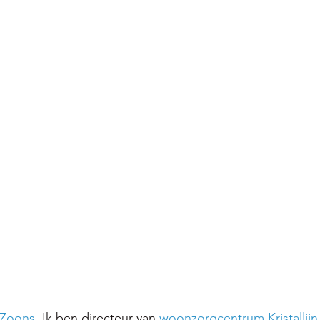
 Zoons
. Ik ben directeur van 
woonzorgcentrum Kristallijn