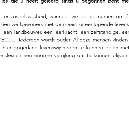
 les die u heeft geleerd sinds u begonnen bent met
 
s er zoveel wijsheid, wanneer we de tijd nemen om éc
uis zien we bewoners met de meest uiteenlopende levens
 een landbouwer, een leerkracht, een zelfstandige, een 
CEO, … Iedereen wordt ouder. Al deze mensen vinden h
n hun opgedane levenswijsheden te kunnen delen met
venslessen een enorme verrijking om te kunnen blijven 