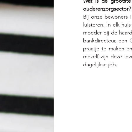
Wat is de grootste
ouderenzorgsector?
Bij onze bewoners i
luisteren. In elk h
moeder bij de haard,
bankdirecteur, een 
praatje te maken e
mezelf zijn deze le
dagelijkse job.  