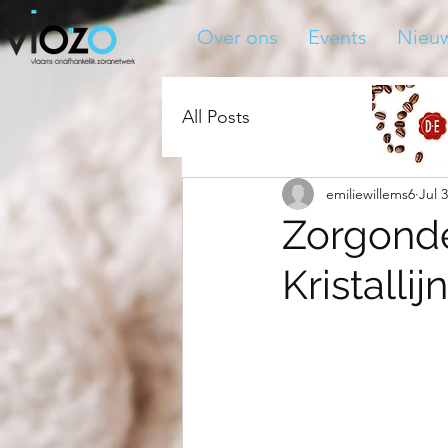
Over ons
Events
Nieu
All Posts
emiliewillems6
Jul 
Zorgond
Kristallij