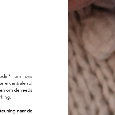
odel* om ons 
e centrale rol 
ten om de reeds 
rking. 
euning naar de 