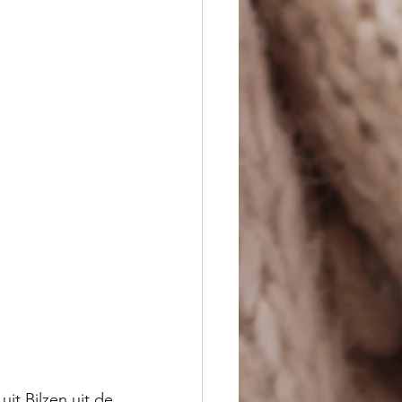
 uit Bilzen u
it 
de 