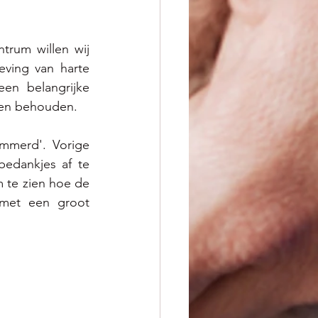
trum willen wij  
ing van harte 
en belangrijke 
nen behouden.
mmerd'. Vorige 
edankjes af te 
 te zien hoe de 
met een groot 