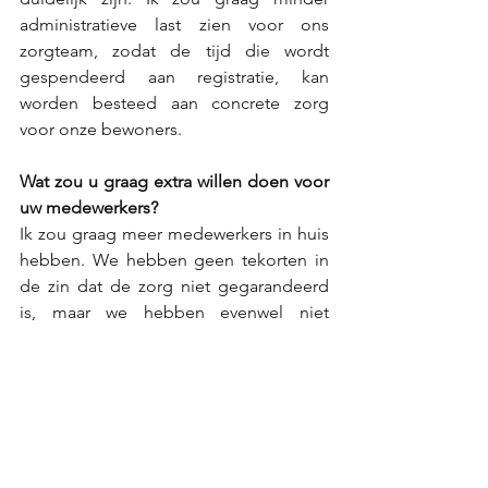
administratieve last zien voor ons 
zorgteam, zodat de tijd die wordt 
gespendeerd aan registratie, kan 
worden besteed aan concrete zorg 
voor onze bewoners.  
Wat zou u graag extra willen doen voor 
uw medewerkers? 
Ik zou graag meer medewerkers in huis 
hebben. We hebben geen tekorten in 
de zin dat de zorg niet gegarandeerd 
is, maar we hebben evenwel niet 
genoeg mensen om alles te doen dat 
we willen doen voor onze bewoners. 
Meer handen om er voor te zorgen dat 
ieder lid van het zorgteam meer tijd 
heeft om de job uit te oefenen die ze 
hebben gekozen, al een 