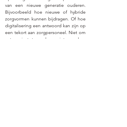
van een nieuwe generatie ouderen. 
Bijvoorbeeld hoe nieuwe of hybride 
zorgvormen kunnen bijdragen. Of hoe 
digitalisering een antwoord kan zijn op 
een tekort aan zorgpersoneel. Niet om 
extra winst te maken, niet om hun 
voorzieningen uit te baten met minder 
personeel. Wel om keuzevrijheid te 
bieden. Iets waar deze generatie zoveel 
belang aan hecht. Tevreden klanten 
creëren winst, winstbejag creëert 
ontevreden klanten. 
Het vijf is voor twaalf voor
de toekomst van de Vlaamse 
ouderenzorg.
Het is tijd voor politieke 