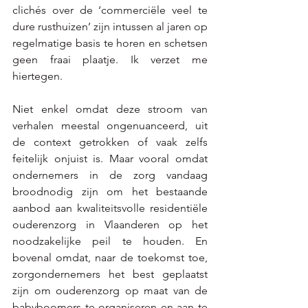
clichés over de ‘commerciële veel te 
dure rusthuizen’ zijn intussen al jaren op 
regelmatige basis te horen en schetsen 
geen fraai plaatje. Ik verzet me 
hiertegen.  
Niet enkel omdat deze stroom van 
verhalen meestal ongenuanceerd, uit 
de context getrokken of vaak zelfs 
feitelijk onjuist is. Maar vooral omdat 
ondernemers in de zorg vandaag 
broodnodig zijn om het bestaande 
aanbod aan kwaliteitsvolle residentiële 
ouderenzorg in Vlaanderen op het 
noodzakelijke peil te houden. En 
bovenal omdat, naar de toekomst toe, 
zorgondernemers het best geplaatst 
zijn om ouderenzorg op maat van de 
babyboomers te organiseren en aan te 