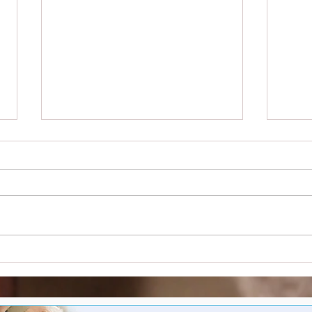
Gedeelde besluitvorming
Star
als hefboom voor
de z
vernieuwing in de zorg
opro
ope