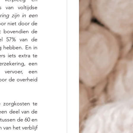
van voltijdse 
ing zijn in een 
r niet door de 
t bovendien de 
el 57% van de 
g hebben. En in 
 iets extra te 
rzekering, een 
vervoer, een 
oor de overheid 
 zorgkosten te 
en deel van de 
tussen de 60 en 
an het verblijf 