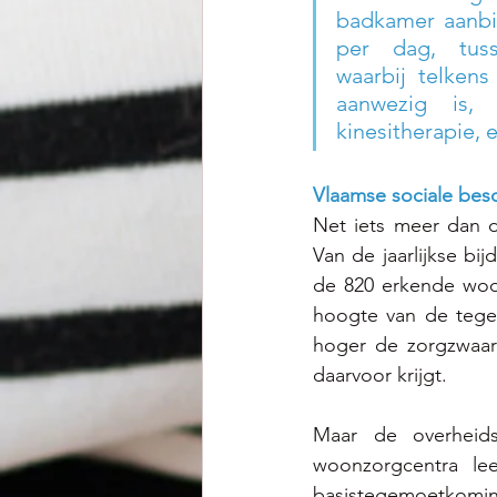
badkamer aanbie
per dag, tusse
waarbij telkens
aanwezig is, e
kinesitherapie, 
Vlaamse sociale bes
Net iets meer dan d
Van de jaarlijkse bi
de 820 erkende woo
hoogte van de tege
hoger de zorgzwaar
daarvoor krijgt.  
Maar de overheids
woonzorgcentra le
basistegemoetkomi