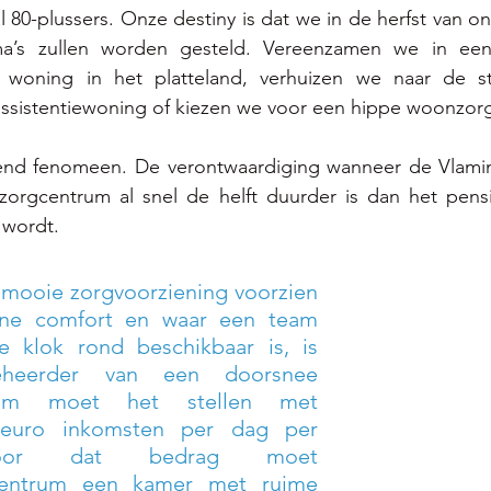
l 80-plussers. Onze destiny is dat we in de herfst van on
ma’s zullen worden gesteld. Vereenzamen we in een
e woning in het platteland, verhuizen we naar de s
e assistentiewoning of kiezen we voor een hippe woonzor
end fenomeen. De verontwaardiging wanneer de Vlaming
nzorgcentrum al snel de helft duurder is dan het pensi
wordt. 
 mooie zorgvoorziening voorzien 
ne comfort en waar een team 
e klok rond beschikbaar is, is 
heerder van een doorsnee 
rum moet het stellen met 
euro inkomsten per dag per 
oor dat bedrag moet 
entrum een kamer met ruime 