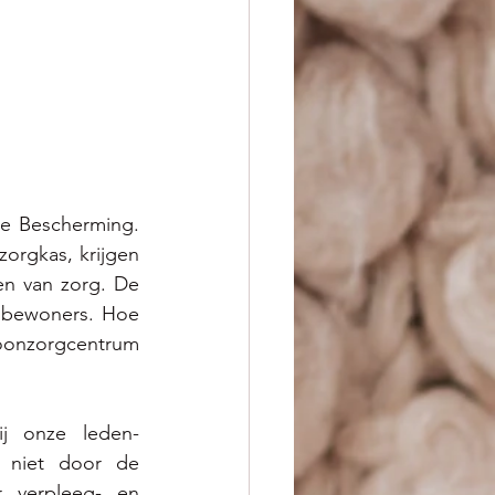
e Bescherming. 
orgkas, krijgen 
n van zorg. De 
 bewoners. Hoe 
oonzorgcentrum 
ij onze leden-
 niet door de 
 verpleeg- en 