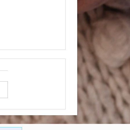
t een nieuwe carrière in
orgsector – nieuwe
ep #Kiesvoordezorg
n