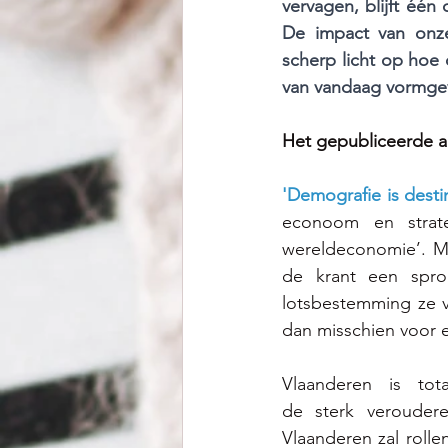
vervagen, blijft één
De impact van onze 
scherp licht op hoe 
van vandaag vormge
Het gepubliceerde ar
'Demografie is desti
econoom en strate
wereldeconomie’. Ma
de krant een spr
lotsbestemming ze vr
dan misschien voor ee
Vlaanderen is tot
de sterk verouder
Vlaanderen zal rollen