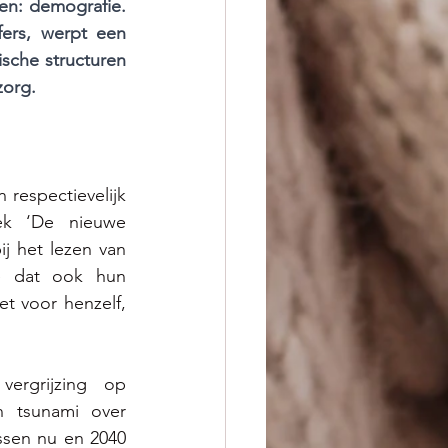
en: demografie. 
ers, werpt een 
sche structuren 
zorg.
n respectievelijk 
k ‘De nieuwe 
j het lezen van 
 dat ook hun 
t voor henzelf, 
ergrijzing op 
 tsunami over 
ussen nu en 2040 