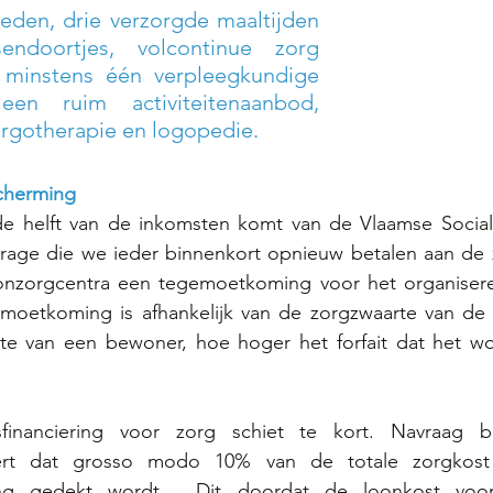
den, drie verzorgde maaltijden 
ndoortjes, volcontinue zorg 
 minstens één verpleegkundige 
en ruim activiteitenaanbod, 
ergotherapie en logopedie. 
cherming
e helft van de inkomsten komt van de Vlaamse Social
jdrage die we ieder binnenkort opnieuw betalen aan de z
nzorgcentra een tegemoetkoming voor het organisere
moetkoming is afhankelijk van de zorgzwaarte van de
te van een bewoner, hoe hoger het forfait dat het w
financiering voor zorg schiet te kort. Navraag b
ert dat grosso modo 10% van de totale zorgkost
ng gedekt wordt.  Dit doordat de loonkost voor