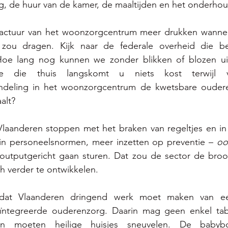
g, de huur van de kamer, de maaltijden en het onderhou
actuur van het woonzorgcentrum meer drukken wanneer
 zou dragen. Kijk naar de federale overheid die be
 Hoe lang nog kunnen we zonder blikken of blozen ui
ige die thuis langskomt u niets kost terwijl v
ndeling in het woonzorgcentrum de kwetsbare oudere
alt?  
laanderen stoppen met het braken van regeltjes en in 
an in personeelsnormen, meer inzetten op preventie – 
oo
utputgericht gaan sturen. Dat zou de sector de broo
h verder te ontwikkelen. 
 dat Vlaanderen dringend werk moet maken van ee
ïntegreerde ouderenzorg. Daarin mag geen enkel tab
 moeten heilige huisjes sneuvelen. De babybo