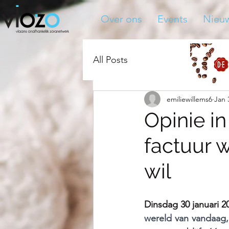
Over ons
Events
Nieu
All Posts
emiliewillems6
Jan 
Opinie i
factuur 
wil
Dinsdag 30 januari 2
wereld van vandaag, 