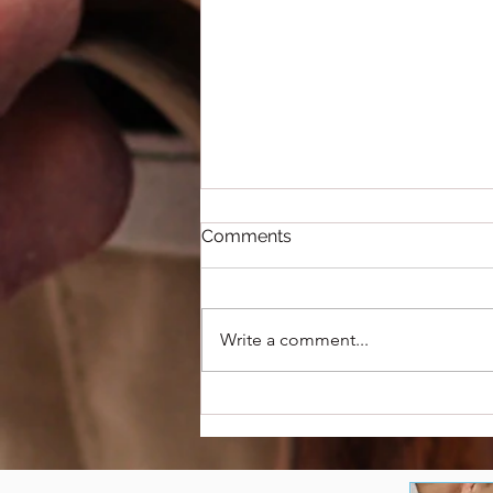
Comments
Write a comment...
POOMAH-symposium
bevestigt belang van
kwaliteitsvol
medicatiebeleid in