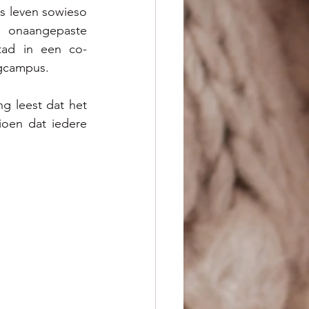
s leven sowieso 
 onaangepaste 
tad in een co-
gcampus.  
 leest dat het 
oen dat iedere 