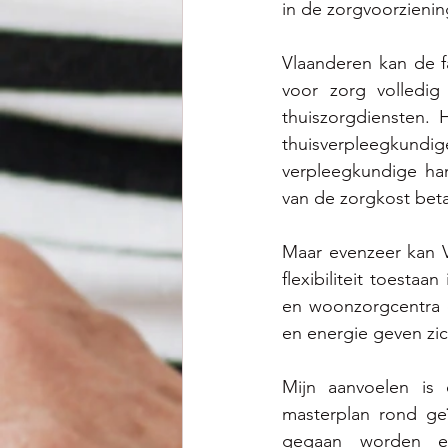
in de zorgvoorzienin
Vlaanderen kan de f
voor zorg volledig
thuiszorgdiensten.
thuisverpleegkund
verpleegkundige ha
van de zorgkost beta
Maar evenzeer kan V
flexibiliteit toesta
en woonzorgcentra o
en energie geven zic
Mijn aanvoelen is
masterplan rond ge
gegaan worden en