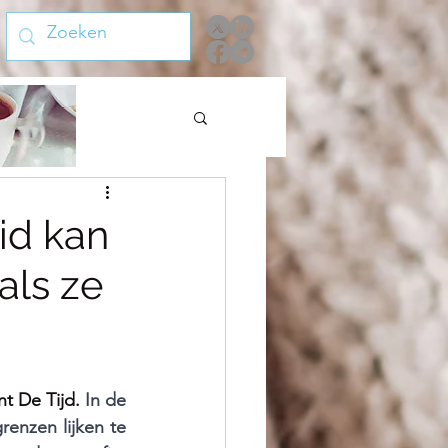
id kan
als ze
t De Tijd. 
In de 
enzen lijken te 