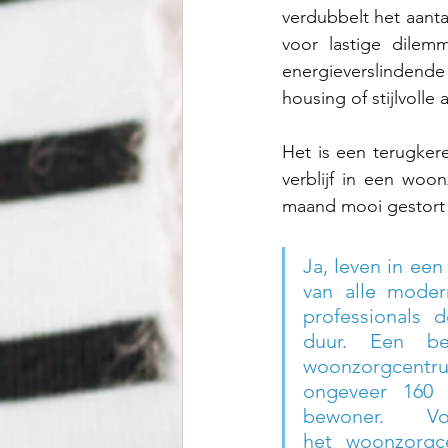
verdubbelt het aanta
voor lastige dilem
energieverslindend
housing of stijlvoll
Het is een terugker
verblijf in een woo
maand mooi gestort 
Ja, leven in een
van alle moder
professionals d
duur. Een be
woonzorgcent
ongeveer 160 
bewoner. V
het woonzorgc