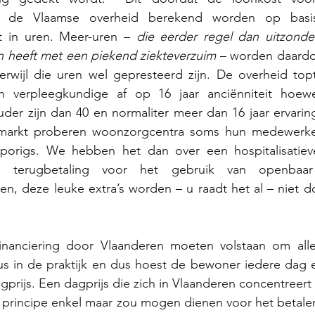
 de Vlaamse overheid berekend worden op basis 
t in uren. Meer-uren – 
die eerder regel dan uitzonder
n heeft met een piekend ziekteverzuim 
– worden daardoo
erwijl die uren wel gepresteerd zijn. De overheid top
en verpleegkundige af op 16 jaar anciënniteit hoew
der zijn dan 40 en normaliter meer dan 16 jaar ervarin
markt proberen woonzorgcentra soms hun medewerkers
porigs. We hebben het dan over een hospitalisatieve
e terugbetaling voor het gebruik van openbaar 
een, deze leuke extra’s worden – u raadt het al – niet d
inanciering door Vlaanderen moeten volstaan om alle
us in de praktijk en dus hoest de bewoner iedere dag e
gprijs. Een dagprijs die zich in Vlaanderen concentreert 
 principe enkel maar zou mogen dienen voor het betalen v