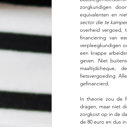
zorgkundigen door
equivalenten en nie
sector die te kampe
overheid vergoed, t
financiering van e
verpleegkundigen ou
een krappe arbeids
geven. Niet buitens
maaltijdcheque, d
fietsvergoeding. All
gefinancierd.  
In theorie zou de f
dragen, maar niet d
zorgkost op in de da
de 80 euro en dus in