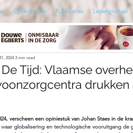
ws
Opleidingen
Publicaties
Ledenportaal
31, 2024
3 min read
n De Tijd: Vlaamse overhe
woonzorgcentra drukken 
024, verscheen een opiniestuk van Johan Staes in de kran
waar globalisering en technologische vooruitgang de gr