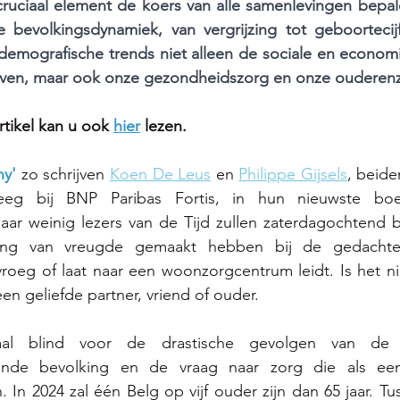
 cruciaal element de koers van alle samenlevingen bepal
bevolkingsdynamiek, van vergrijzing tot geboortecijf
demografische trends niet alleen de sociale en economi
ven, maar ook onze gezondheidszorg en onze ouderen
tikel kan u ook 
hier
lezen.
ny' 
zo schrijven 
Koen De Leus
 en 
Philippe Gijsels
, beide
eg bij BNP Paribas Fortis, in hun nieuwste boe
ar weinig lezers van de Tijd zullen zaterdagochtend bi
ong van vreugde gemaakt hebben bij de gedachte
oeg of laat naar een woonzorgcentrum leidt. Is het nie
n geliefde partner, vriend of ouder.  
aal blind voor de drastische gevolgen van de v
ende bevolking en de vraag naar zorg die als een
. In 2024 zal één Belg op vijf ouder zijn dan 65 jaar. T