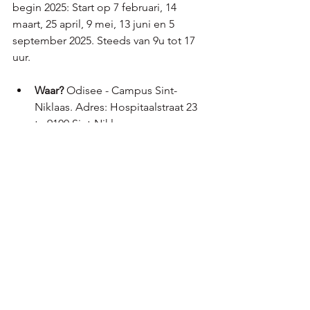
begin 2025: Start op 7 februari, 14 
maart, 25 april, 9 mei, 13 juni en 5 
september 2025. Steeds van 9u tot 17 
uur. 
Waar?
 Odisee - Campus Sint-
Niklaas. Adres: Hospitaalstraat 23 
te 9100 Sint-Niklaas.
Studiegeld?
 € 1.300,  inclusief 
roadbook, lesmateriaal, 
implementatietools, 
waarderingsbezoek en 
broodjeslunch.
Inschrijven
 kan tot 1 februari 2025 
(max. 25 deelnemers)
Odette_FolderBGZdigitaal
.pdf
Download PDF • 440KB