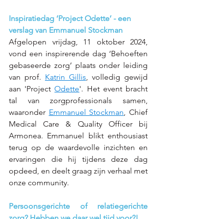
Inspiratiedag ‘Project Odette’ - een 
verslag van Emmanuel Stockman
Afgelopen vrijdag, 11 oktober 2024, 
vond een inspirerende dag ‘Behoeften 
gebaseerde zorg’ plaats onder leiding 
van prof. 
Katrin Gillis
, volledig gewijd 
aan 'Project 
Odette
'. Het event bracht 
tal van zorgprofessionals samen, 
waaronder 
Emmanuel Stockman
, Chief 
Medical Care & Quality Officer bij 
Armonea. Emmanuel blikt enthousiast 
terug op de waardevolle inzichten en 
ervaringen die hij tijdens deze dag 
opdeed, en deelt graag zijn verhaal met 
onze community. 
Persoonsgerichte of relatiegerichte 
zorg? Hebben we daar wel tijd voor?!