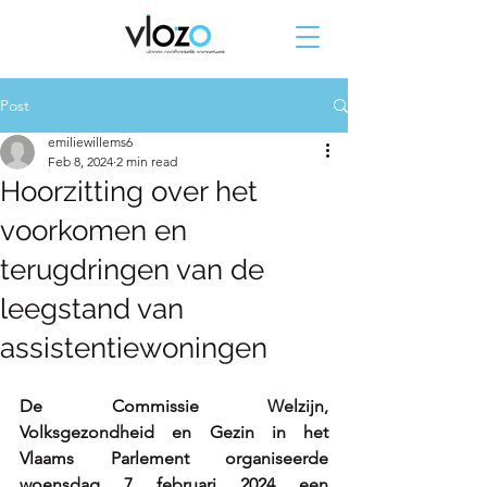
Post
emiliewillems6
Feb 8, 2024
2 min read
Hoorzitting over het
voorkomen en
terugdringen van de
leegstand van
assistentiewoningen
De Commissie Welzijn, 
Volksgezondheid en Gezin in het 
Vlaams Parlement organiseerde 
woensdag 7 februari 2024 een 