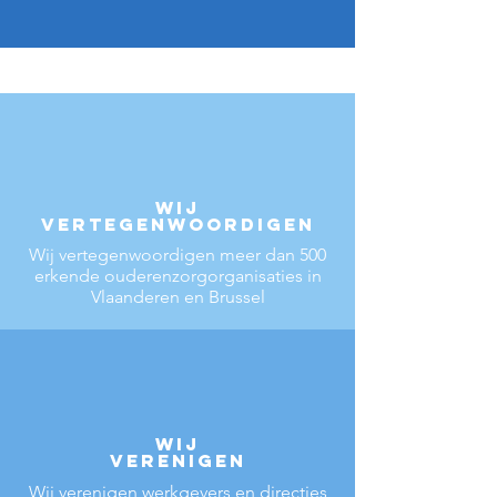
wij
VERTEGENWOORDIGEN
Wij vertegenwoordigen meer dan 500
erkende ouderenzorgorganisaties in
Vlaanderen en Brussel
wij
VERENigEN
Wij verenigen werkgevers en directies