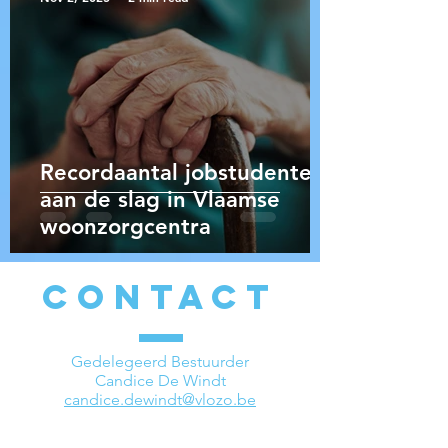
Recordaantal jobstudenten
aan de slag in Vlaamse
woonzorgcentra
CONTACT
Gedelegeerd Bestuurder
Candice De Windt
candice.dewindt@vlozo.be