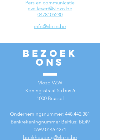
Pers en communicatie
eve.levert@vlozo.be
0478105230
info@vlozo.be
Bezoek
ons
Vlozo VZW
Koningsstraat 55 bus 6
1000 Brussel
Ondernemingsnummer:
448.442.381
Bankrekeningnummer Belfius: BE49
0689 0146 4271
boekhouding@vlozo.be