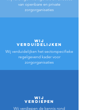
van openbare en private
zorgorganisaties
wij
VERDUIDELIJKEN
Wij verduidelijken het sectorspecifieke
regelgevend kader voor
zorgorganisaties
wij
VERDIEPEN
Wij verdiepen de kennis rond