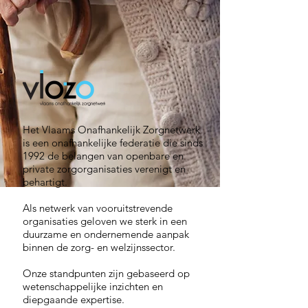
Het Vlaams Onafhankelijk Zorgnetwerk
is een onafhankelijke federatie die sinds
1992 de belangen van openbare en
private zorgorganisaties verenigt en
behartigt.
Als netwerk van vooruitstrevende
organisaties geloven we sterk in een
duurzame en ondernemende aanpak
binnen de zorg- en welzijnssector.
Onze standpunten zijn gebaseerd op
wetenschappelijke inzichten en
diepgaande expertise.