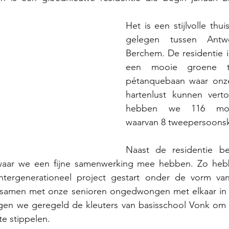
Het is een stijlvolle thui
gelegen tussen Antwe
Berchem. De residentie i
een mooie groene t
pétanquebaan waar onze
hartenlust kunnen vertoe
hebben we 116 mod
waarvan 8 tweepersoons
Naast de residentie be
waar we een fijne samenwerking mee hebben. Zo hebb
intergenerationeel project gestart onder de vorm va
 samen met onze senioren ongedwongen met elkaar in 
en we geregeld de kleuters van basisschool Vonk om
 te stippelen. 