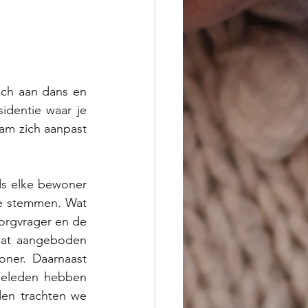
ch aan dans en 
identie waar je 
am zich aanpast 
ds elke bewoner 
te stemmen. Wat 
zorgvrager en de 
at aangeboden 
ner. Daarnaast 
ieleden hebben 
en trachten we 