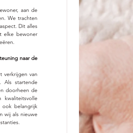
woner, aan de 
en. We trachten 
pect. Dit alles 
 elke bewoner 
eëren. 
euning naar de 
 verkrijgen van 
 Als startende 
en doorheen de 
waliteitsvolle 
ook belangrijk 
 wij als nieuwe 
stanties. 