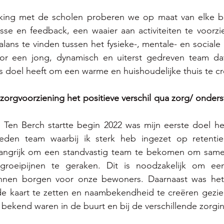
ing met de scholen proberen we op maat van elke be
sse en feedback, een waaier aan activiteiten te voorzi
ans te vinden tussen het fysieke-, mentale- en sociale as
r een jong, dynamisch en uiterst gedreven team dat
als doel heeft om een warme en huishoudelijke thuis te cr
rgvoorziening het positieve verschil qua zorg/ onderst
e Ten Berch startte begin 2022 was mijn eerste doel het
eden team waarbij ik sterk heb ingezet op retentie.
elangrijk om een standvastig team te bekomen om sam
roeipijnen te geraken. Dit is noodzakelijk om een k
unnen borgen voor onze bewoners. Daarnaast was het 
de kaart te zetten en naambekendheid te creëren gezien
 bekend waren in de buurt en bij de verschillende zorgin