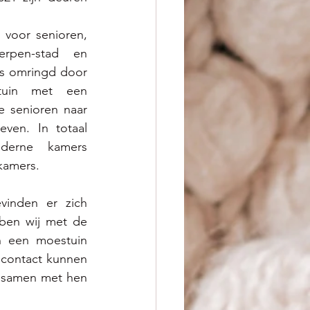
s voor senioren, 
rpen-stad en 
s omringd door 
uin met een 
 senioren naar 
ven. In totaal 
erne kamers 
kamers. 
vinden er zich 
en wij met de 
n een moestuin 
contact kunnen 
 samen met hen 