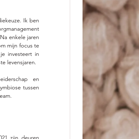
iekeuze. Ik ben 
zorgmanagement 
Na enkele jaren 
m mijn focus te 
e investeert in 
te levensjaren. 
iderschap en 
ymbiose tussen 
team.
21 zijn deuren 