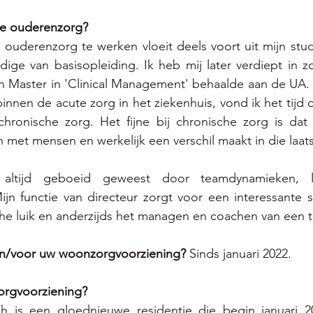
e ouderenzorg? 
ouderenzorg te werken vloeit deels voort uit mijn stud
dige van basisopleiding. Ik heb mij later verdiept in 
ijn Master in 'Clinical Management' behaalde aan de UA. 
nnen de acute zorg in het ziekenhuis, vond ik het tijd o
hronische zorg. Het fijne bij chronische zorg is dat j
 met mensen en werkelijk een verschil maakt in die laats
altijd geboeid geweest door teamdynamieken, le
n functie van directeur zorgt voor een interessante s
che luik en anderzijds het managen en coachen van een 
 in/voor uw woonzorgvoorziening? 
Sinds januari 2022.
rgvoorziening? 
h is een gloednieuwe residentie die begin januari 20