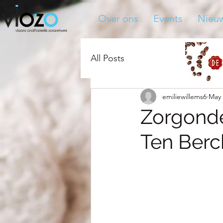
Over ons
Events
Nieu
All Posts
emiliewillems6
May 
Zorgond
Ten Berc