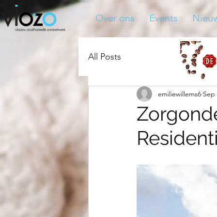
Over ons
Events
Nieu
All Posts
emiliewillems6
Sep 
Zorgond
Resident