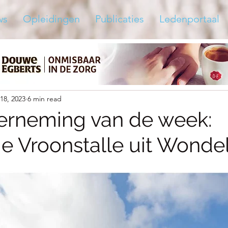
ws
Opleidingen
Publicaties
Ledenportaal
18, 2023
6 min read
erneming van de week:
ie Vroonstalle uit Wond