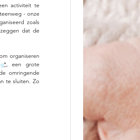
activiteit te 
teenweg - onze 
aniseerd zoals 
 zeggen dat de 
om organiseren 
ag
*
, een grote 
 de omringende 
 te sluiten. Zo 