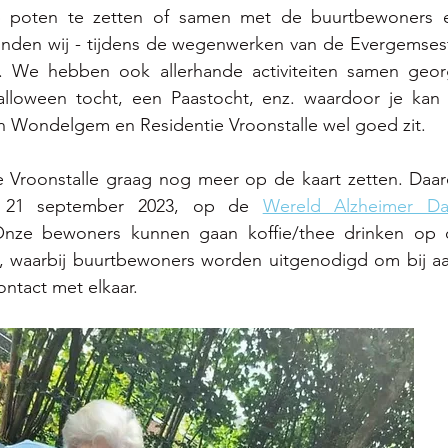
poten te zetten of samen met de buurtbewoners een 
unden wij - tijdens de wegenwerken van de Evergemses
. We hebben ook allerhande activiteiten samen georg
alloween tocht, een Paastocht, enz. waardoor je kan
 Wondelgem en Residentie Vroonstalle wel goed zit. 
e Vroonstalle graag nog meer op de kaart zetten. Daar
 21 september 2023, op de 
Wereld Alzheimer D
e. Onze bewoners kunnen gaan koffie/thee drinken op
t, waarbij buurtbewoners worden uitgenodigd om bij aan
ontact met elkaar. 