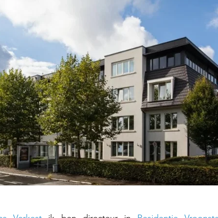
ca Verkest
 ik ben directeur in 
Residentie Vroonsta