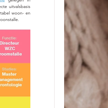
e uitvalsbasis 
tabel woon- en 
roonstalle.