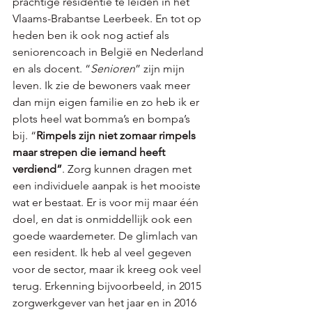
prachtige residentie te leiden in het 
Vlaams-Brabantse Leerbeek. En tot op 
heden ben ik ook nog actief als 
seniorencoach in België en Nederland 
en als docent. “
Senioren
” zijn mijn 
leven. Ik zie de bewoners vaak meer 
dan mijn eigen familie en zo heb ik er 
plots heel wat bomma’s en bompa’s 
bij. “
Rimpels zijn niet zomaar rimpels 
maar strepen die iemand heeft 
verdiend”
. Zorg kunnen dragen met 
een individuele aanpak is het mooiste 
wat er bestaat. Er is voor mij maar één 
doel, en dat is onmiddellijk ook een 
goede waardemeter. De glimlach van 
een resident. Ik heb al veel gegeven 
voor de sector, maar ik kreeg ook veel 
terug. Erkenning bijvoorbeeld, in 2015 
zorgwerkgever van het jaar en in 2016 