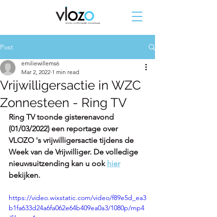
Post
emiliewillems6
Mar 2, 2022
1 min read
Vrijwilligersactie in WZC
Zonnesteen - Ring TV
Ring TV toonde gisterenavond 
(01/03/2022) een reportage over 
VLOZO 's vrijwilligersactie tijdens de 
Week van de Vrijwilliger. De volledige 
nieuwsuitzending kan u ook 
hier
bekijken.
https://video.wixstatic.com/video/f89e5d_ea3
b1fa633d24a6fa062e64b409ea0a3/1080p/mp4