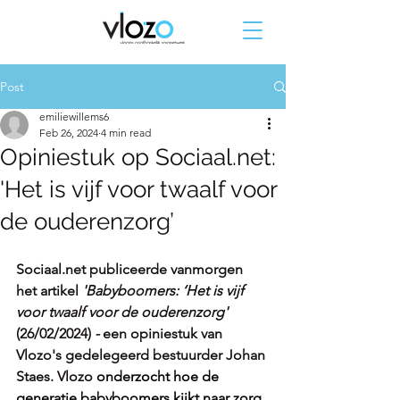
Post
emiliewillems6
Feb 26, 2024
4 min read
Opiniestuk op Sociaal.net:
'Het is vijf voor twaalf voor
de ouderenzorg’
Sociaal.net publiceerde vanmorgen 
het artikel 
'
Babyboomers: ‘Het is vijf 
voor twaalf voor de ouderenzorg' 
(26/02/2024) 
-
 een opiniestuk van 
Vlozo's gedelegeerd bestuurder Johan 
Staes. Vlozo
 onderzocht hoe de 
generatie babyboomers kijkt naar zorg 