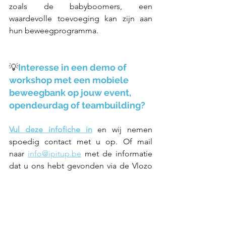
zoals de babyboomers, een 
waardevolle toevoeging kan zijn aan 
hun beweegprogramma. 
💡
Interesse in een demo of 
workshop met een mobiele 
beweegbank op jouw event, 
opendeurdag of teambuilding?
Vul deze infofiche in
 en wij nemen 
spoedig contact met u op. Of mail 
naar 
info@ipitup.be
 met de informatie 
dat u ons hebt gevonden via de Vlozo 
website, zodat u kunt genieten van 
10% 
korting 
bij aankoop van uw eigen 
beweegbank.