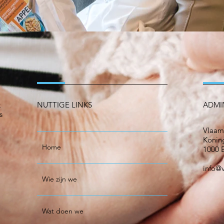
k
NUTTIGE LINKS
ADMI
s
Vlaam
Koning
Home
1000 B
info@
Wie zijn we
Wat doen we