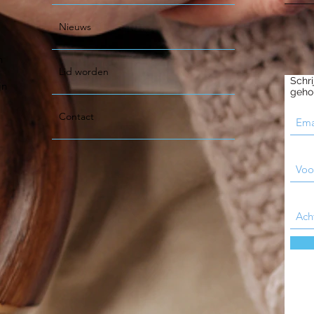
Nieuws
n
Lid worden
Schri
jn
geho
Contact