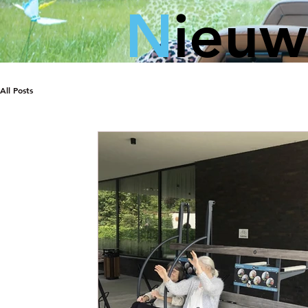
N
ieuw
All Posts