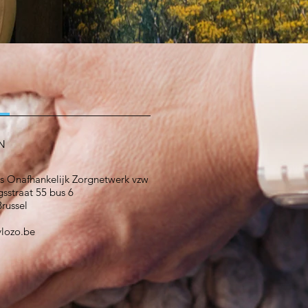
N
s Onafhankelijk Zorgnetwerk vzw
sstraat 55 bus 6
russel
vlozo.be