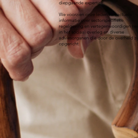
diepgaande expertise.
We voorzien onze leden van actuele
informatie over sectorspecifieke
regelgeving en vertegenwoordigen he
in het sociaal overleg en diverse
adviesorganen die door de overheid zi
opgericht