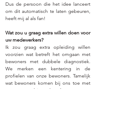
Dus de persoon die het idee lanceert 
om dit automatisch te laten gebeuren, 
heeft mij al als fan!
Wat zou u graag extra willen doen voor 
uw medewerkers?
Ik zou graag extra opleiding willen 
voorzien wat betreft het omgaan met 
bewoners met dubbele diagnostiek. 
We merken een kentering in de 
profielen van onze bewoners. Tamelijk 
wat bewoners komen bij ons toe met 
een gecombineerde diagnose van 
dementie met een andere 
psychiatrische problematiek. Dit zorgt 
voor de nodige uitdagingen in het 
omgaan met deze specifieke 
doelgroep aangezien de individuele 
zorg dient aangepast te worden aan de 