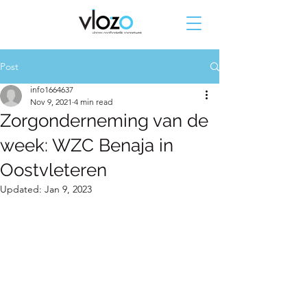
Post
info1664637
Nov 9, 2021
4 min read
Zorgonderneming van de
week: WZC Benaja in
Oostvleteren
Updated:
Jan 9, 2023