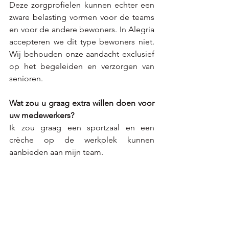
Deze zorgprofielen kunnen echter een 
zware belasting vormen voor de teams 
en voor de andere bewoners. In Alegria 
accepteren we dit type bewoners niet. 
Wij behouden onze aandacht exclusief 
op het begeleiden en verzorgen van 
senioren.	 
Wat zou u graag extra willen doen voor 
uw medewerkers? 
Ik zou graag een sportzaal en een 
crèche op de werkplek kunnen 
aanbieden aan mijn team.
Wij danken de zorgondernemer voor 
dit interview. Wij vinden het interessant 
om verhalen en getuigenissen van 
Vlozo-leden te delen met onze 