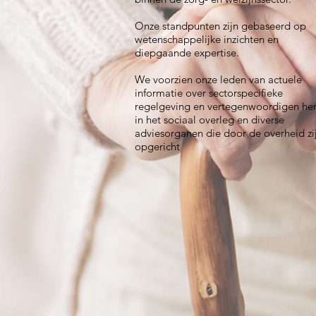
Onze standpunten zijn gebaseerd op
wetenschappelijke inzichten en
diepgaande expertise.
We voorzien onze leden van actuele
informatie over sectorspecifieke
regelgeving en vertegenwoordigen he
in het sociaal overleg en diverse
adviesorganen die door de overheid zi
opgericht