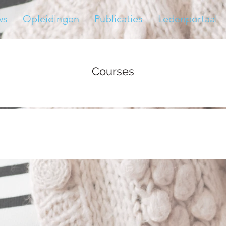
ws
Opleidingen
Publicaties
Ledenportaal
Courses