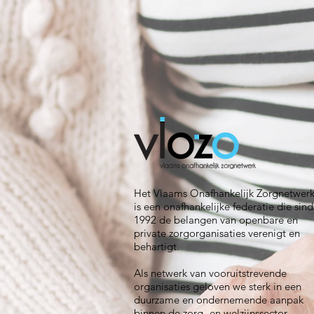
Het Vlaams Onafhankelijk Zorgnetwer
is een onafhankelijke federatie die sind
1992 de belangen van openbare en
private zorgorganisaties verenigt en
behartigt.
Als netwerk van vooruitstrevende
organisaties geloven we sterk in een
duurzame en ondernemende aanpak
binnen de zorg- en welzijnssector.