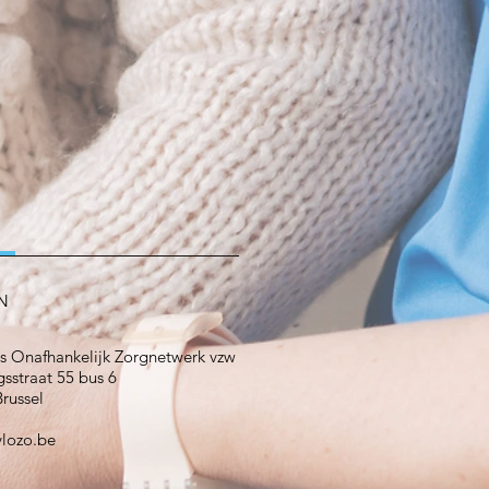
N
s Onafhankelijk Zorgnetwerk vzw
sstraat 55 bus 6
russel
vlozo.be