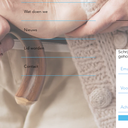
Wat doen we
Nieuws
n
Lid worden
Schri
jn
geho
Contact