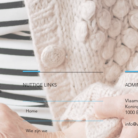
k
NUTTIGE LINKS
ADMI
s
Vlaam
Koning
Home
1000 B
info@
Wie zijn we