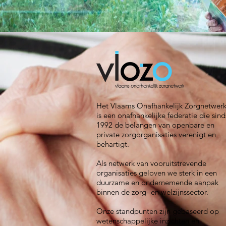
Het Vlaams Onafhankelijk Zorgnetwer
is een onafhankelijke federatie die sind
1992 de belangen van openbare en
private zorgorganisaties verenigt en
behartigt.
Als netwerk van vooruitstrevende
organisaties geloven we sterk in een
duurzame en ondernemende aanpak
binnen de zorg- en welzijnssector.
Onze standpunten zijn gebaseerd op
wetenschappelijke inzichten en