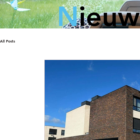
N
ieuw
All Posts