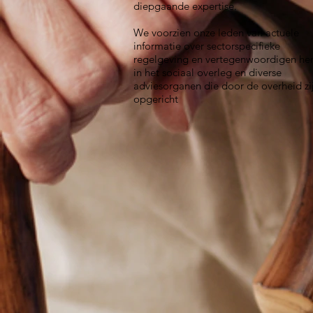
diepgaande expertise.
We voorzien onze leden van actuele
informatie over sectorspecifieke
regelgeving en vertegenwoordigen he
in het sociaal overleg en diverse
adviesorganen die door de overheid zi
opgericht