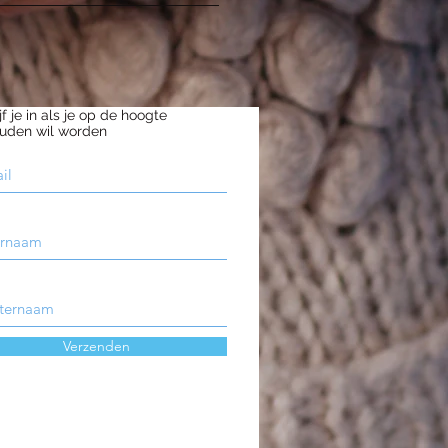
jf je in als je op de hoogte
uden wil worden
Verzenden