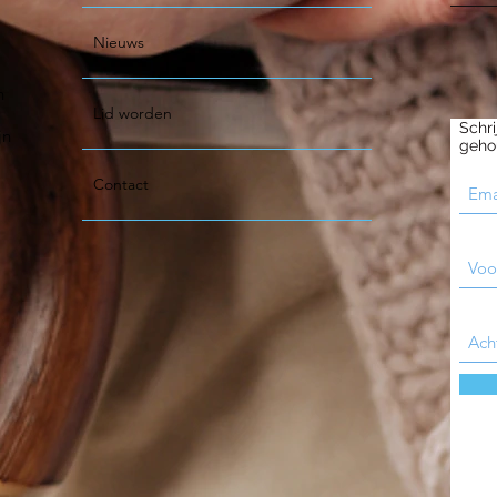
Nieuws
n
Lid worden
Schri
jn
geho
Contact