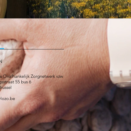
N
s Onafhankelijk Zorgnetwerk vzw
sstraat 55 bus 6
russel
vlozo.be