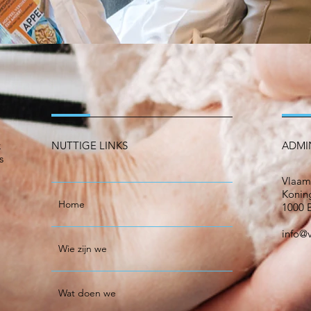
k
NUTTIGE LINKS
ADMI
s
Vlaam
Koning
Home
1000 B
info@
Wie zijn we
Wat doen we