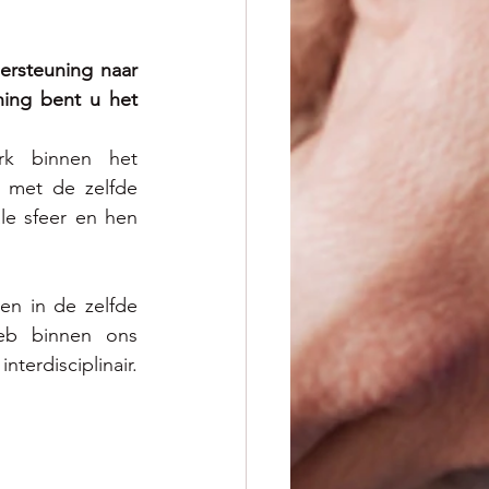
rsteuning naar 
ing bent u het 
k binnen het 
 met de zelfde 
e sfeer en hen 
n in de zelfde 
eb binnen ons 
rdisciplinair. 