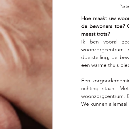
Porta
Hoe maakt uw woonzo
de bewoners toe? O
meest trots?
Ik ben vooral ze
woonzorgcentrum. A
doelstelling; de be
een warme thuis bie
Een zorgonderneming
richting staan. M
woonzorgcentrum. Er
We kunnen allemaal 