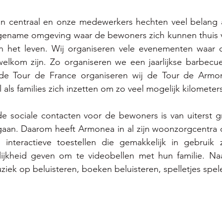
 centraal en onze medewerkers hechten veel belang a
ename omgeving waar de bewoners zich kunnen thuis vo
 het leven. Wij organiseren vele evenementen waar oo
elkom zijn. Zo organiseren we een jaarlijkse barbecue
 de Tour de France organiseren wij de Tour de Armo
ls families zich inzetten om zo veel mogelijk kilometers 
 sociale contacten voor de bewoners is van uiterst g
gaan. Daarom heeft Armonea in al zijn woonzorgcentra d
n interactieve toestellen die gemakkelijk in gebruik z
kheid geven om te videobellen met hun familie. Naas
iek op beluisteren, boeken beluisteren, spelletjes spe