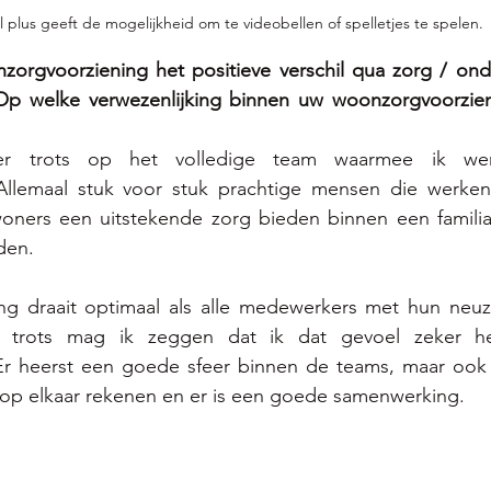
l plus geeft de mogelijkheid om te videobellen of spelletjes te spelen.
rgvoorziening het positieve verschil qua zorg / onde
p welke verwezenlijking binnen uw woonzorgvoorzien
er trots op het volledige team waarmee ik wer
llemaal stuk voor stuk prachtige mensen die werken
woners een uitstekende zorg bieden binnen een familial
den. 
 draait optimaal als alle medewerkers met hun neuze
et trots mag ik zeggen dat ik dat gevoel zeker h
 heerst een goede sfeer binnen de teams, maar ook inte
op elkaar rekenen en er is een goede samenwerking. 