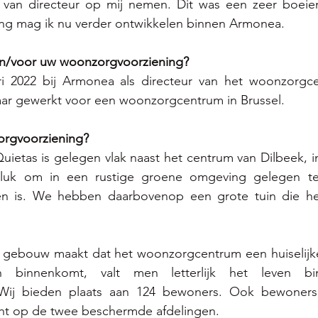
 van directeur op mij nemen. Dit was een zeer boeiend
ring mag ik nu verder ontwikkelen binnen Armonea.
 in/voor uw woonzorgvoorziening?
ri 2022 bij Armonea als directeur van het woonzorgce
jaar gewerkt voor een woonzorgcentrum in Brussel.
orgvoorziening?
etas is gelegen vlak naast het centrum van Dilbeek, in
uk om in een rustige groene omgeving gelegen te z
n is. We hebben daarbovenop een grote tuin die he
 gebouw maakt dat het woonzorgcentrum een huiselijke, 
en binnenkomt, valt men letterlijk het leven b
Wij bieden plaats aan 124 bewoners. Ook bewoners
cht op de twee beschermde afdelingen. 