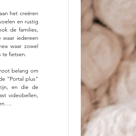
an het creëren 
elen en rustig 
k de families, 
 waar iedereen 
nea waar zowel 
te fietsen. 
root belang om 
e “Portal plus” 
ijn, en die de 
t videobellen, 
len…. 