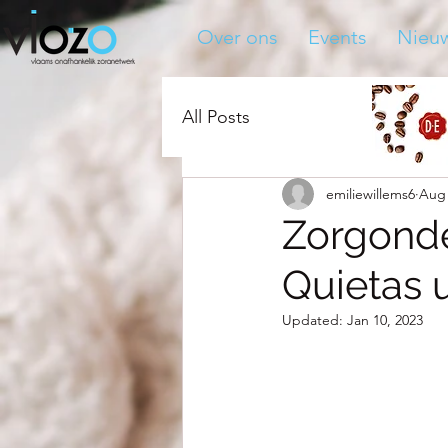
Over ons
Events
Nieu
All Posts
emiliewillems6
Aug 
Zorgond
Quietas u
Updated:
Jan 10, 2023