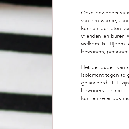
Onze bewoners staan
van een warme, aang
kunnen genieten van
vrienden en buren w
welkom is. Tijdens
bewoners, personeel a
Het behouden van de
isolement tegen te 
gelanceerd. Dit zij
bewoners de mogelij
kunnen ze er ook muz