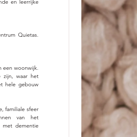
e en leerrijke 
ntrum Quietas. 
 een woonwijk. 
ijn, waar het 
t hele gebouw 
familiale sfeer 
innen van het 
 met dementie 