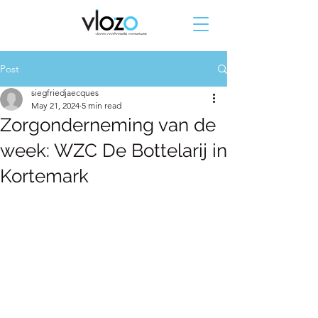
Post
siegfriedjaecques
May 21, 2024
5 min read
Zorgonderneming van de
week: WZC De Bottelarij in
Kortemark