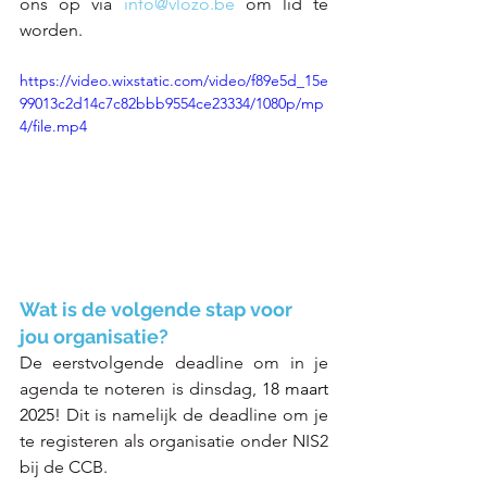
ons op via 
info@vlozo.be
om lid te 
worden. 
https://video.wixstatic.com/video/f89e5d_15e
99013c2d14c7c82bbb9554ce23334/1080p/mp
4/file.mp4
Wat is de volgende stap voor 
jou organisatie?
De eerstvolgende deadline om in je 
agenda te noteren is dinsdag, 
18 maart 
2025!
 Dit is namelijk de deadline om je 
te registeren als organisatie onder NIS2 
bij de CCB. 