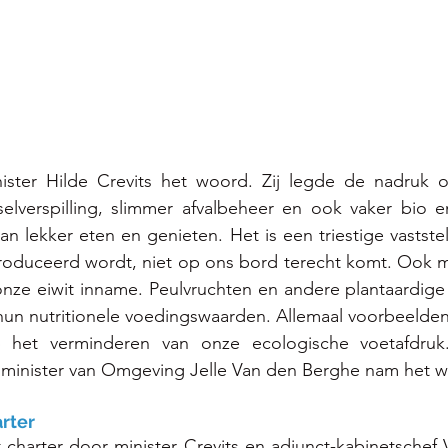
ster Hilde Crevits het woord. Zij legde de nadruk o
elverspilling, slimmer afvalbeheer en ook vaker bio en
 lekker eten en genieten. Het is een triestige vaststell
roduceerd wordt, niet op ons bord terecht komt. Ook 
 onze eiwit inname. Peulvruchten en andere plantaardige e
hun nutritionele voedingswaarden. Allemaal voorbeelden
het verminderen van onze ecologische voetafdruk
 minister van Omgeving Jelle Van den Berghe nam het w
rter 
 charter door minister Crevits en adjunct-kabinetschef