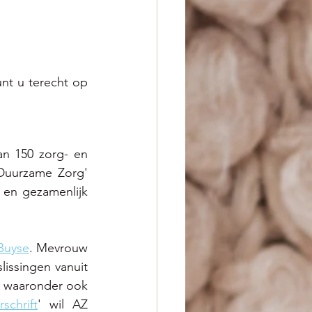
t u terecht op 
n 150 zorg- en 
Duurzame Zorg' 
en gezamenlijk 
Buyse
. Mevrouw 
issingen vanuit 
medewerkers ontstaan en verder groeien. Ze haalde tal van voorbeelden aan waaronder ook 
schrift
' wil AZ 