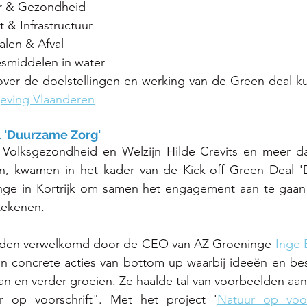
r & Gezondheid
 & Infrastructuur
alen & Afval
smiddelen in water
er de doelstellingen en werking van de Green deal kun
ving Vlaanderen
l 'Duurzame Zorg'
 Volksgezondheid en Welzijn Hilde Crevits en meer da
en, kwamen 
in het kader van de Kick-off 
Green Deal '
ge in Kortrijk om samen het engagement aan te gaan 
tekenen. 
rden verwelkomd door de CEO van AZ Groeninge 
Inge 
in concrete acties van bottom up waarbij ideeën en besl
r op voorschrift". Met het project '
Natuur op voor