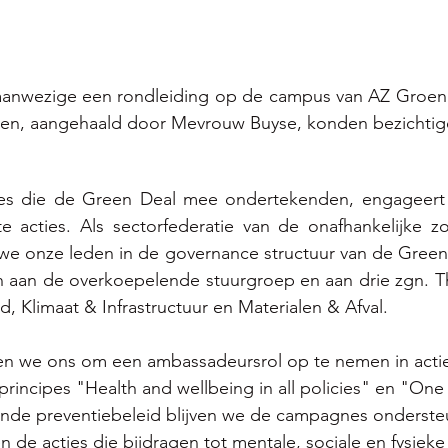
e aanwezige een rondleiding op de campus van AZ Groeni
cten, aangehaald door Mevrouw Buyse, konden bezichtig
ties die de Green Deal mee ondertekenden, engageert 
e acties. Als sectorfederatie van de onafhankelijke z
e onze leden in de governance structuur van de Green 
 aan de overkoepelende stuurgroep en aan drie zgn. Th
 Klimaat & Infrastructuur en Materialen & Afval.
en we ons om een ambassadeursrol op te nemen in actie 
rincipes "Health and wellbeing in all policies" en "One 
ande preventiebeleid blijven we de campagnes onderste
n de acties die bijdragen tot mentale, sociale en fysiek