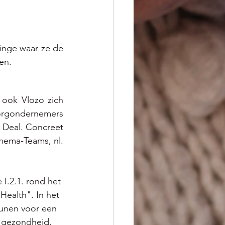
nge waar ze de 
en. 
ook Vlozo zich 
orgondernemers 
Deal. Concreet 
ema-Teams, nl. 
I.2.1. rond het 
Health". In het 
unen voor een 
e gezondheid.  