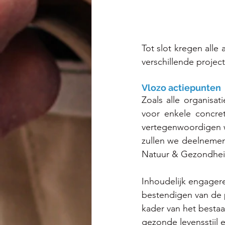
Tot slot kregen all
verschillende proje
Vlozo actiepunten
Zoals alle organisa
voor enkele concret
vertegenwoordigen w
zullen we deelnemen
Natuur & Gezondheid,
Inhoudelijk engager
bestendigen van de p
kader van het besta
gezonde levensstijl e