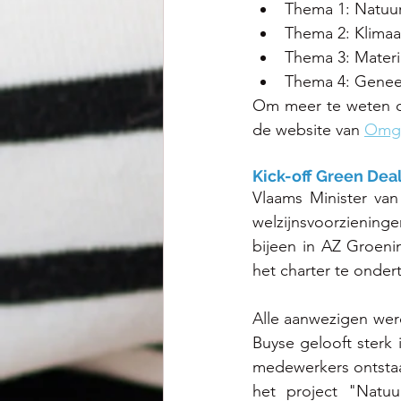
Thema 1: Natuu
Thema 2: Klimaat
Thema 3: Materi
Thema 4: Genee
Om meer te weten ov
de website van 
Omge
Kick-off Green Dea
Vlaams Minister van
welzijnsvoorziening
bijeen in
AZ Groenin
het charter te onder
Alle aanwezigen we
Buyse gelooft sterk 
het project "Natuu