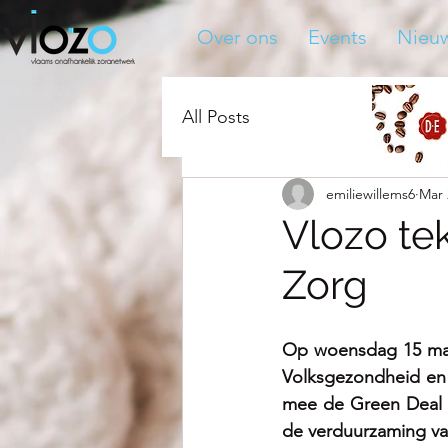
Over ons
Events
Nieu
All Posts
emiliewillems6
Mar 
Vlozo te
Zorg
Op woensdag 15 maa
Volksgezondheid en 
mee de Green Deal '
de verduurzaming va