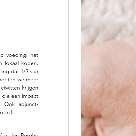
p voeding: het 
 lokaal kopen. 
ing dat 1/3 van 
moeten we meer 
iwitten krijgen 
 die een impact 
. Ook adjunct-
oord. 
 Van den Berghe 