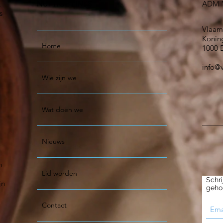
k
NUTTIGE LINKS
ADMI
s
Vlaam
Koning
Home
1000 B
info@
Wie zijn we
Wat doen we
Nieuws
n
Lid worden
Schri
jn
geho
Contact