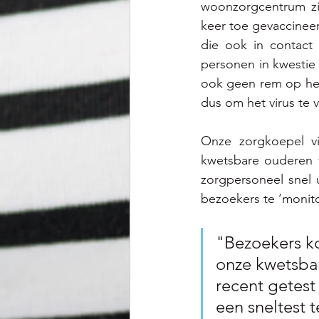
woonzorgcentrum zij
keer toe gevaccinee
die ook in contact
personen in kwestie 
ook geen rem op het
dus om het virus te 
Onze zorgkoepel v
kwetsbare ouderen v
zorgpersoneel snel 
bezoekers te ‘monito
"Bezoekers k
onze kwetsbar
recent getest
een sneltest 