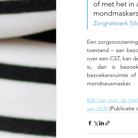
of met het in
mondmaskers
Zorgnetwerk (Vl
Een zorgvoorziening
toestand – aan bezo
over een CST, kan de
is, dan is bezoe
bezoekersruimte of
mondneusmasker.
Klik hier voor de to
van HLN
 (Publicatie