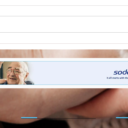
Gedeelde besluitvorming
Star
als hefboom voor
de z
vernieuwing in de zorg
opro
ope