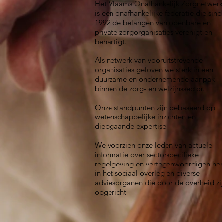
Het Vlaams Onafhankelijk Zorgnetwer
is een onafhankelijke federatie die sind
1992 de belangen van openbare en
private zorgorganisaties verenigt en
behartigt.
Als netwerk van vooruitstrevende
organisaties geloven we sterk in een
duurzame en ondernemende aanpak
binnen de zorg- en welzijnssector.
Onze standpunten zijn gebaseerd op
wetenschappelijke inzichten en
diepgaande expertise.
We voorzien onze leden van actuele
informatie over sectorspecifieke
regelgeving en vertegenwoordigen he
in het sociaal overleg en diverse
adviesorganen die door de overheid zi
opgericht