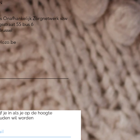
N
s Onafhankelijk Zorgnetwerk vzw
sstraat 55 bus 6
russel
vlozo.be
jf je in als je op de hoogte
uden wil worden