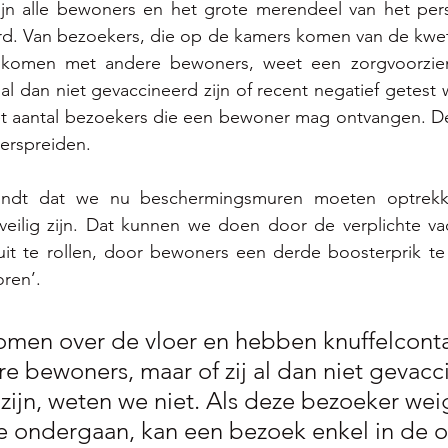
n alle bewoners en het grote merendeel van het pers
rd. Van bezoekers, die op de kamers komen van de kwet
 komen met andere bewoners, weet een zorgvoorzieni
al dan niet gevaccineerd zijn of recent negatief getest w
 aantal bezoekers die een bewoner mag ontvangen. De i
verspreiden.
indt dat we nu beschermingsmuren moeten optrekk
eilig zijn. Dat kunnen we doen door de verplichte vacc
uit te rollen, door bewoners een derde boosterprik te
ren’. 
omen over de vloer en hebben knuffelcont
e bewoners, maar of zij al dan niet gevacc
 zijn, weten we niet. Als deze bezoeker wei
te ondergaan, kan een bezoek enkel in de o