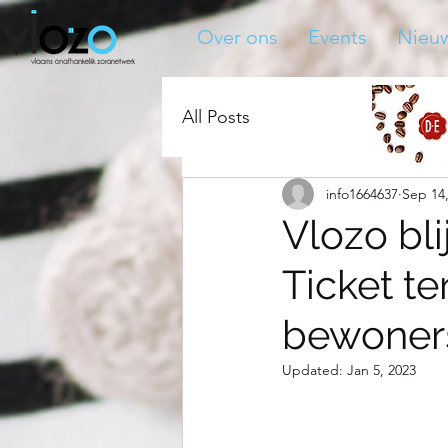
Over ons
Events
Nieu
All Posts
info1664637
Sep 14
Vlozo bli
Ticket t
bewoner
Updated:
Jan 5, 2023