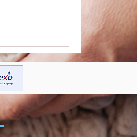
t een nieuwe carrière in
orgsector – nieuwe
ep #Kiesvoordezorg
n