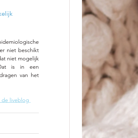
elijk 
pidemiologische 
r niet beschikt 
t niet mogelijk 
at is in een 
dragen van het 
 de liveblog 