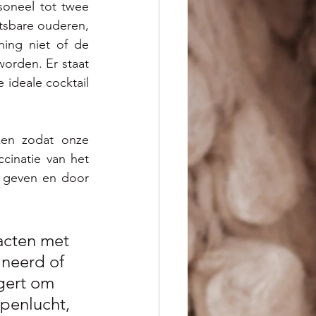
oneel tot twee 
sbare ouderen, 
ng niet of de 
orden. Er staat 
deale cocktail 
en zodat onze 
inatie van het 
 geven en door 
acten met 
ineerd of 
gert om 
penlucht, 