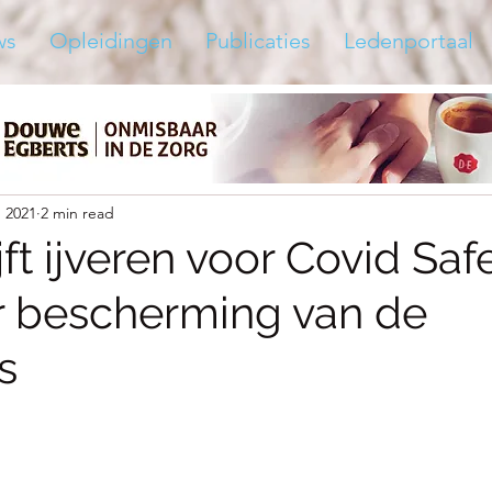
ws
Opleidingen
Publicaties
Ledenportaal
, 2021
2 min read
jft ijveren voor Covid Saf
er bescherming van de
s