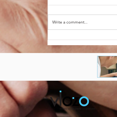
Write a comment...
POOMAH-symposium
bevestigt belang van
kwaliteitsvol
medicatiebeleid in
woonzorgcentra