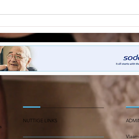
Gedeelde besluitvorming
Star
als hefboom voor
de z
vernieuwing in de zorg
opro
ope
k
NUTTIGE LINKS
ADMI
s
Vlaam