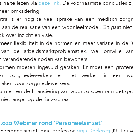
s na te lezen via 
deze link
. De voornaamste conclusies zij
 meer omkadering
tra is er nog te veel sprake van een medisch zorgm
aan de realisatie van een woonleefmodel. Dit gaat niet
 over inzicht en visie.
eer flexibiliteit in de normen en meer variatie in de ‘sk
 van de arbeidsmarktproblematiek, wel omwille van 
n veranderende noden van bewoners
ormen moeten ingevuld geraken. Er moet een grotere
n zorgmedewerkers en het werken in een woon
 maken voor zorgmedewerkers.
ormen en de financiering van woonzorgcentra moet ge
niet langer op de Katz-schaal
Vlozo Webinar rond ‘Personeelsinzet’ 
‘Personeelsinzet’ gaat professor 
Anja Declercq
 (KU Leuv