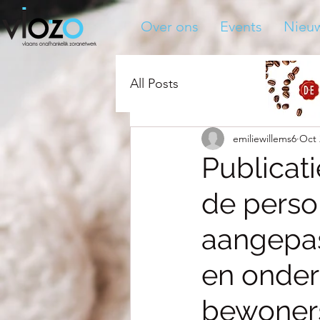
Over ons
Events
Nieu
All Posts
emiliewillems6
Oct 
Publicat
de perso
aangepas
en onder
bewoner