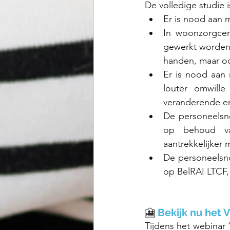
De volledige studie i
Er is nood aan
In woonzorgcen
gewerkt worden 
handen, maar ook
Er is nood aan m
louter omwille
veranderende e
De personeelsn
op behoud va
aantrekkelijker
De personeelsn
op BelRAI LTCF, 
🎦 
Bekijk nu het 
Tijdens het webinar 