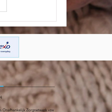
t een nieuwe carrière in
orgsector – nieuwe
ep #Kiesvoordezorg
n
N
s Onafhankelijk Zorgnetwerk vzw