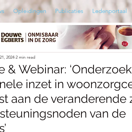
ws
Opleidingen
Publicaties
Ledenportaal
21, 2024
2 min read
ie & Webinar: ‘Onderzoek
nele inzet in woonzorgce
t aan de veranderende 
steuningsnoden van de
s’