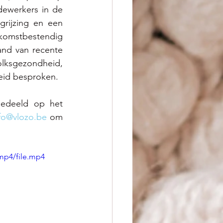
ewerkers in de 
rijzing en een 
omstbestendig 
nd van recente 
lksgezondheid, 
eid besproken.
gedeeld op het 
fo@vlozo.be
om 
mp4/file.mp4