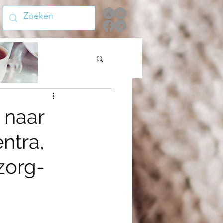
 naar
ntra,
zorg-