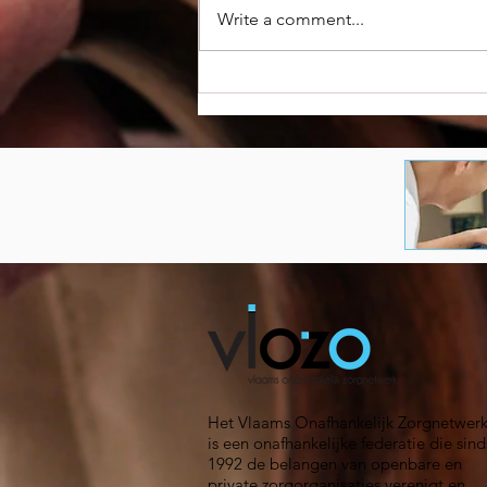
Write a comment...
POOMAH-symposium
bevestigt belang van
kwaliteitsvol
medicatiebeleid in
woonzorgcentra
Het Vlaams Onafhankelijk Zorgnetwer
is een onafhankelijke federatie die sind
1992 de belangen van openbare en
private zorgorganisaties verenigt en