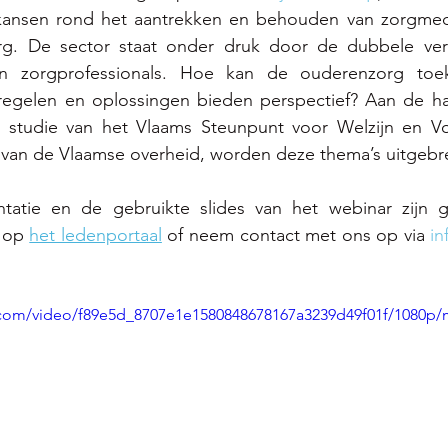
kansen rond het aantrekken en behouden van zorgmed
g. De sector staat onder druk door de dubbele verg
an zorgprofessionals. Hoe kan de ouderenzorg toek
regelen en oplossingen bieden perspectief? Aan de ha
 studie van het Vlaams Steunpunt voor Welzijn en Vo
 van de Vlaamse overheid, worden deze thema’s uitgebr
ntatie en de gebruikte slides van het webinar zijn 
 op 
het ledenportaal
 of neem contact met ons op via 
in
ic.com/video/f89e5d_8707e1e1580848678167a3239d49f01f/1080p/