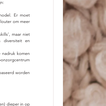
n: 
odel. Er moet 
 louter om meer 
ills’, maar niet 
diversiteit en 
 nadruk komen 
zorgcentrum 
baseerd worden 
en) dieper in op 