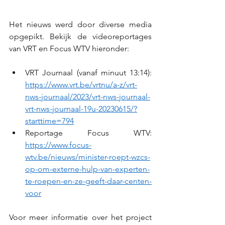
Het nieuws werd door diverse media 
opgepikt. Bekijk de videoreportages 
van VRT en Focus WTV hieronder:  
VRT Journaal (vanaf minuut 13:14): 
https://www.vrt.be/vrtnu/a-z/vrt-
nws-journaal/2023/vrt-nws-journaal-
vrt-nws-journaal-19u-20230615/?
starttime=794
Reportage Focus WTV: 
https://www.focus-
wtv.be/nieuws/minister-roept-wzcs-
op-om-externe-hulp-van-experten-
te-roepen-en-ze-geeft-daar-centen-
voor
Voor meer informatie over het project 