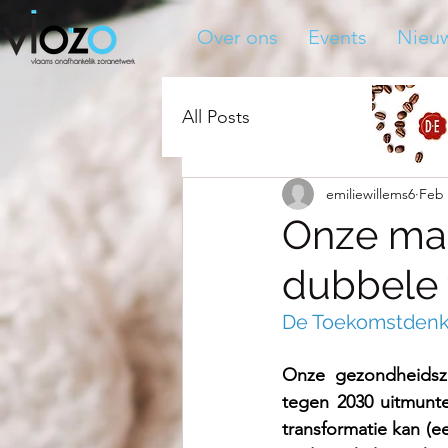
Over ons
Events
Nieu
All Posts
emiliewillems6
Feb 
Onze maat
dubbele 
De Toekomstdenker
Onze gezondheidszo
tegen 2030 uitmunte
transformatie kan (e