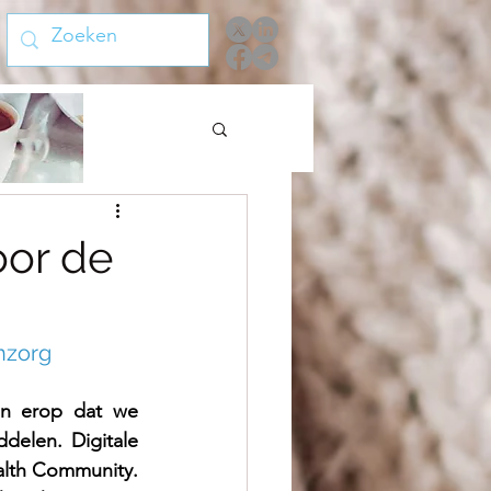
oor de
nzorg
n erop dat we 
elen. Digitale 
alth Community. 