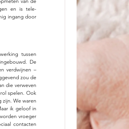
opmeten van de 
en en is tele-
nig ingang door 
erking tussen 
 ingebouwd. De 
 verdwijnen – 
nggevend zou de 
an die verweven 
rol spelen. Ook 
 zijn. We waren 
ar ik geloof in 
 worden vroeger 
ciaal contacten 