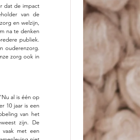
 dat de impact 
eholder van de 
rg en welzijn, 
m na te denken 
edere publiek. 
 ouderenzorg. 
ze zorg ook in 
Nu al is één op 
 10 jaar is een 
beling van het 
weest zijn. De 
 vaak met een 
amenleving niet 