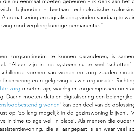
n die nu eenmaal moeten gebeuren – ik denk aan het 
wicht bijhouden – bestaan technologische oplossing
 Automatisering en digitalisering vinden vandaag te wei
geving rond verpleegkundige permanentie.” 
en zorgcontinuüm te kunnen garanderen, is samenw
eel. “Alleen zijn in het systeem nu te veel ‘schotten’
rschillende vormen van wonen en zorg zouden moeten
n financiering en regelgeving als van organisatie. Richti
hte zorg 
moeten zijn, waarbij er zorgcampussen ontsta
ng. Daarin moeten data en digitalisering een belangrijke 
ensloopbestendig wonen
’ kan een deel van de oplossing
st op ‘zo lang mogelijk in de gezinswoning blijven’. Ma
ve in time to age well in place’. Als mensen die ouder
assistentiewoning, die al aangepast is en waar veel so