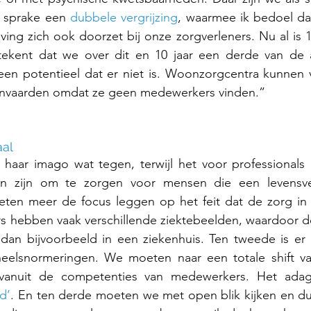
fs sprake een 
dubbele vergrijzing
, waarmee ik bedoel dat 
ing zich ook doorzet bij onze zorgverleners. Nu al is 
tekent dat we over dit en 10 jaar een derde van de a
en potentieel dat er niet is. Woonzorgcentra kunnen v
nvaarden omdat ze geen medewerkers vinden.” 
aal
haar imago wat tegen, terwijl het voor professionals b
n zijn om te zorgen voor mensen die een levensver
n meer de focus leggen op het feit dat de zorg in on
s hebben vaak verschillende ziektebeelden, waardoor de
 dan bijvoorbeeld in een ziekenhuis. Ten tweede is er
rsoneelsnormeringen. We moeten naar een totale shift v
d’
. En ten derde moeten we met open blik kijken en du