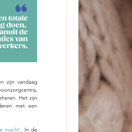
 zijn vandaag 
onzorgcentra, 
eheren. Het zijn 
deren met een 
de macht’
. In de 