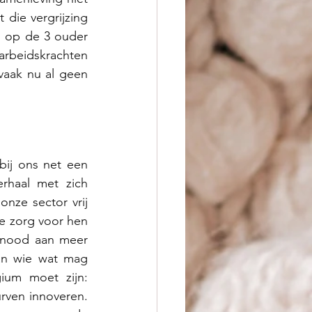
die vergrijzing 
1 op de 3 ouder 
rbeidskrachten 
aak nu al geen 
ij ons net een 
haal met zich 
ze sector vrij 
 zorg voor hen 
 nood aan meer 
an wie wat mag 
doen, vertrekkend vanuit de competenties van medewerkers. Het adagium moet zijn: 
rven innoveren. 