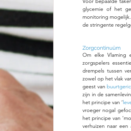
Voor bepaalde take
glycemie of het ge
monitoring mogelijk.
de stringente regel
Zorgcontinuüm
Om elke Vlaming e
zorgspelers essenti
drempels tussen ve
zowel op het vlak va
geest van 
buurtgeric
zijn in de samenlevi
het principe van ‘
lev
vroeger nogal gefocu
het principe van ‘mo
verhuizen naar een 