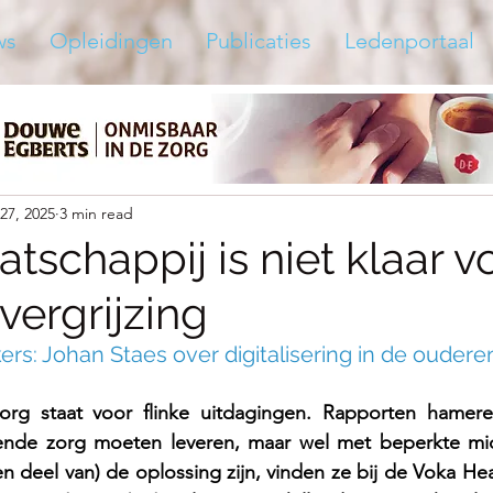
ws
Opleidingen
Publicaties
Ledenportaal
27, 2025
3 min read
schappij is niet klaar v
vergrijzing
s: Johan Staes over digitalisering in de oudere
rg staat voor flinke uitdagingen. Rapporten hamere
nde zorg moeten leveren, maar wel met beperkte midd
en deel van) de oplossing zijn, vinden ze bij de Voka He