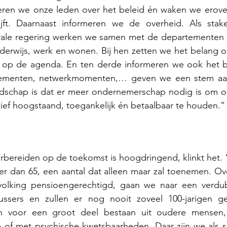
ren we onze leden over het beleid én waken we erover
ijft. Daarnaast informeren we de overheid. Als stak
ale regering werken we samen met de departementen zo
derwijs, werk en wonen. Bij hen zetten we het belang o
op de agenda. En ten derde informeren we ook het br
nementen, netwerkmomenten,… geven we een stem aan
dschap is dat er meer ondernemerschap nodig is om on
ief hoogstaand, toegankelijk én betaalbaar te houden.”
bereiden op de toekomst is hoogdringend, klinkt het. “
 dan 65, een aantal dat alleen maar zal toenemen. Over
olking pensioengerechtigd, gaan we naar een verdub
ussers en zullen er nog nooit zoveel 100-jarigen ge
an voor een groot deel bestaan uit oudere mensen,
e of met psychische kwetsbaarheden. Daar zijn we als s