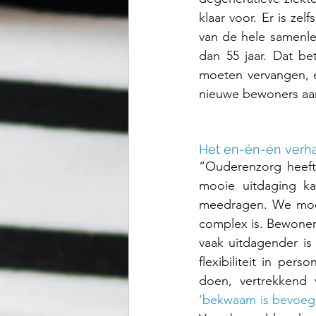
klaar voor. Er is zel
van de hele samenlev
dan 55 jaar. Dat be
moeten vervangen, e
nieuwe bewoners aa
Het en-én-én verh
“Ouderenzorg heeft 
mooie uitdaging ka
meedragen. We moete
complex is. Bewoner
vaak uitdagender is
flexibiliteit in pe
‘bekwaam is bevoeg