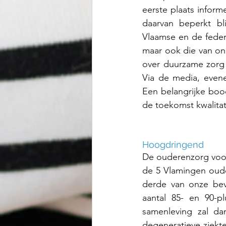
eerste plaats 
i
nforme
daarvan beperkt bl
Vlaamse en de feder
maar ook die van on
over duurzame zorg 
Via de media, eve
Een belangrijke boo
de toekomst kwalitat
Hoogdringend
De ouderenzorg voor
de 5 Vlamingen ouder
derde van onze bev
aantal 85- en 90-pl
samenleving zal d
degeneratieve ziekt