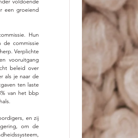
nder voldoende 
r een groeiend 
commissie. Hun 
in de commissie 
rp. Verplichte 
en vooruitgang 
ht beleid over 
r als je naar de 
gaven ten laste 
8% van het bbp 
als. 
rdigers, en zij 
gering, om de 
heidssysteem, 