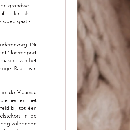
 de grondwet. 
aflegden, als 
s goed gaat - 
uderenzorg. Dit 
t ‘Jaarrapport 
making van het 
 Hoge Raad van 
in de Vlaamse 
oblemen en met 
eld bij tot één 
lstekort in de 
 nog voldoende 