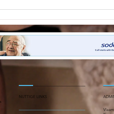
Gedeelde besluitvorming
Star
als hefboom voor
de z
vernieuwing in de zorg
opro
ope
k
NUTTIGE LINKS
ADMI
s
Vlaam