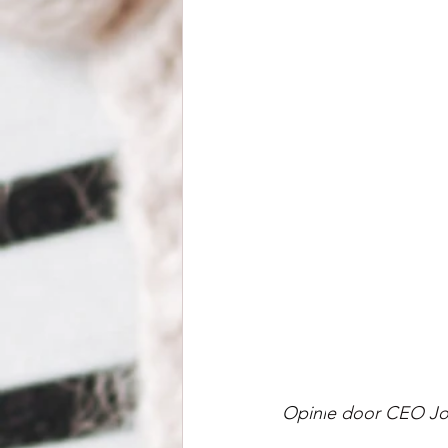
Opini
e door CEO Joh