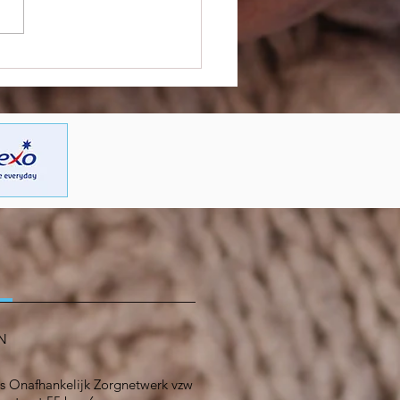
t een nieuwe carrière in
orgsector – nieuwe
ep #Kiesvoordezorg
n
N
s Onafhankelijk Zorgnetwerk vzw