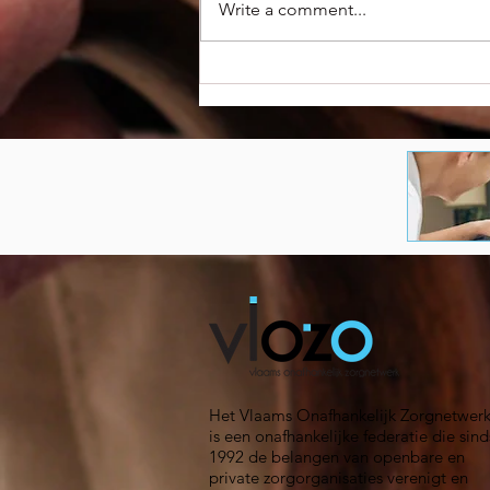
Write a comment...
POOMAH-symposium
bevestigt belang van
kwaliteitsvol
medicatiebeleid in
woonzorgcentra
Het Vlaams Onafhankelijk Zorgnetwer
is een onafhankelijke federatie die sind
1992 de belangen van openbare en
private zorgorganisaties verenigt en