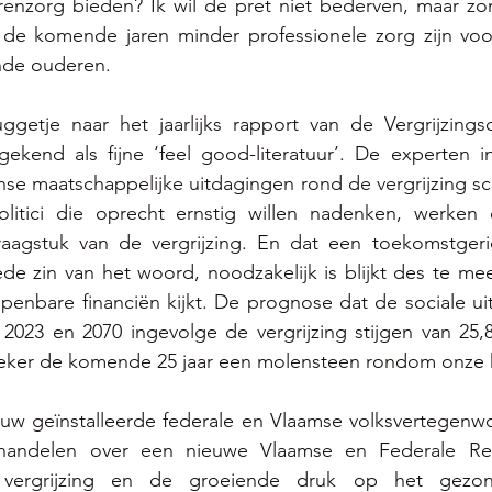
erenzorg bieden? Ik wil de pret niet bederven, maar zo
r de komende jaren minder professionele zorg zijn voo
nde ouderen. 
getje naar het jaarlijks rapport van de Vergrijzings
 gekend als fijne ‘feel good-literatuur’. De experten 
 maatschappelijke uitdagingen rond de vergrijzing sche
litici die oprecht ernstig willen nadenken, werken 
agstuk van de vergrijzing. En dat een toekomstgeric
ede zin van het woord, noodzakelijk is blijkt des te mee
enbare financiën kijkt. De prognose dat de sociale uit
 2023 en 2070 ingevolge de vergrijzing stijgen van 25,
 zeker de komende 25 jaar een molensteen rondom onze h
uw geïnstalleerde federale en Vlaamse volksvertegenwoo
handelen over een nieuwe Vlaamse en Federale Re
vergrijzing en de groeiende druk op het gezond