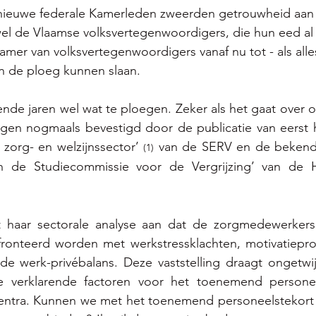
nieuwe federale Kamerleden zweerden getrouwheid aan
el de Vlaamse volksvertegenwoordigers, die hun eed al 
Kamer van volksvertegenwoordigers vanaf nu tot - als alle
n de ploeg kunnen slaan. 
ende jaren wel wat te ploegen. Zeker als het gaat over o
gen nogmaals bevestigd door de publicatie van eerst he
 zorg- en welzijnssect
or’ 
 van de SERV en de bekend
(
1)
 van de Studiecommissie voor de Vergrijzing’ van de
haar sectorale analyse aan dat de zorgmedewerkers 
ronteerd worden met werkstressklachten, motivatiepr
e werk-privébalans. Deze vaststelling draagt ongetwijf
te verklarende factoren voor het toenemend personee
ntra. Kunnen we met het toenemend personeelstekort