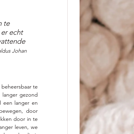
 te 
er echt 
attende 
aldus 
Johan 
g beheersbaar te 
 langer gezond 
 een langer en 
bewegen, door 
ken door in te 
anger leven, we 