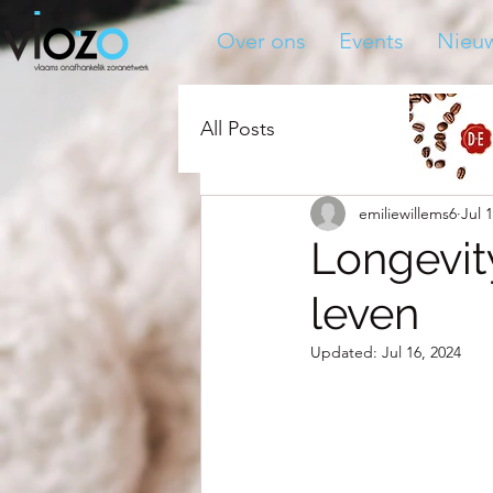
Over ons
Events
Nieu
All Posts
emiliewillems6
Jul 
Longevit
leven
Updated:
Jul 16, 2024