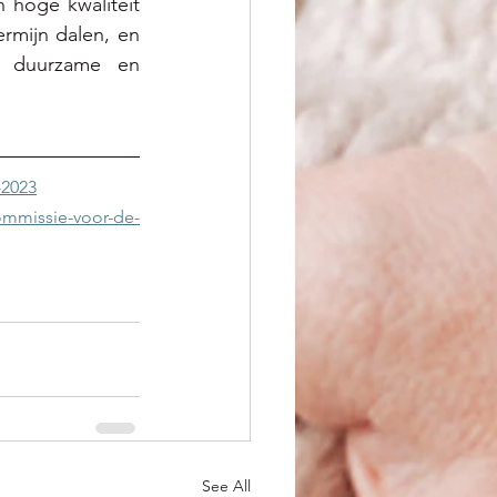
hoge kwaliteit 
rmijn dalen, en 
 duurzame en 
-2023
commissie-voor-de-
See All