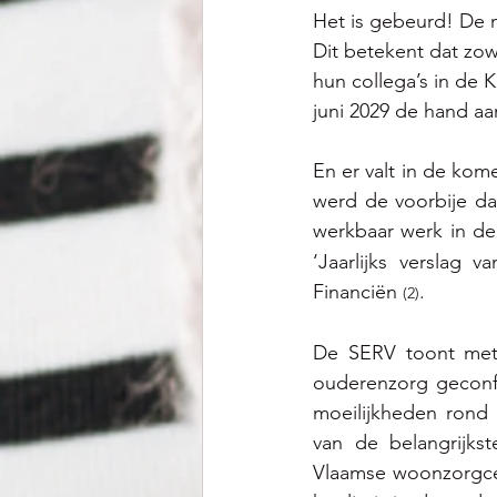
Het is gebeurd! De 
Dit betekent dat zow
hun collega’s in de 
juni 2029 de hand aa
En er valt in de kom
werd de voorbije da
werkbaar werk in de
‘Jaarlijks verslag
Financiën 
.  
(
2)
De SERV toont met 
ouderenzorg geconf
moeilijkheden rond d
van de belangrijks
Vlaamse woonzorgce