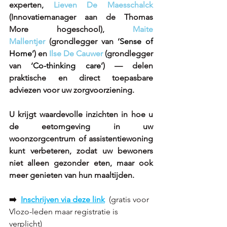
experten, 
Lieven De Maesschalck
(Innovatiemanager aan de Thomas 
More hogeschool), 
Maite 
Mallentjer
 (grondlegger van ‘
Sense of 
Home’
) en 
Ilse De Cauwer
 (grondlegger 
van ‘
Co-thinking care
’) — delen 
praktische en direct toepasbare 
adviezen voor uw zorgvoorziening. 
U krijgt waardevolle inzichten in hoe u 
de eetomgeving in uw 
woonzorgcentrum of assistentiewoning 
kunt verbeteren, zodat uw bewoners 
niet alleen gezonder eten, maar ook 
meer genieten van hun maaltijden.
➡️
Inschrijven via deze link
(gratis voor 
Vlozo-leden maar registratie is 
verplicht) 