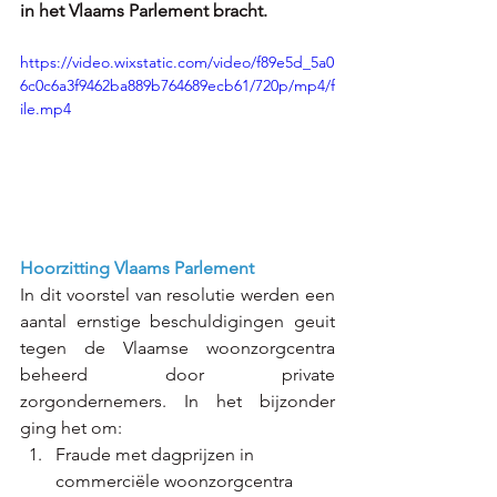
in het Vlaams Parlement bracht.
https://video.wixstatic.com/video/f89e5d_5a0
6c0c6a3f9462ba889b764689ecb61/720p/mp4/f
ile.mp4
Hoorzitting Vlaams Parlement
In dit voorstel van resolutie werden een 
aantal ernstige beschuldigingen geuit 
tegen de Vlaamse woonzorgcentra 
beheerd door private 
zorgondernemers. In het bijzonder 
ging het om:
Fraude met dagprijzen in 
commerciële woonzorgcentra​