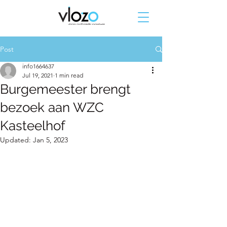
Post
info1664637
Jul 19, 2021
1 min read
Burgemeester brengt
bezoek aan WZC
Kasteelhof
Updated:
Jan 5, 2023