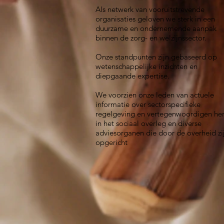
Als netwerk van vooruitstrevende
organisaties geloven we sterk in een
duurzame en ondernemende aanpak
binnen de zorg- en welzijnssector.
Onze standpunten zijn gebaseerd op
wetenschappelijke inzichten en
diepgaande expertise.
We voorzien onze leden van actuele
informatie over sectorspecifieke
regelgeving en vertegenwoordigen he
in het sociaal overleg en diverse
adviesorganen die door de overheid zi
opgericht