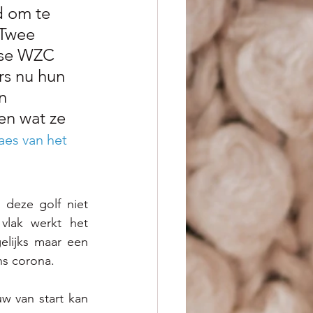
d om te 
 Twee 
mse WZC 
rs nu hun 
n 
n wat ze 
es van het 
deze golf niet 
lak werkt het 
lijks maar een 
ns corona.
 van start kan 