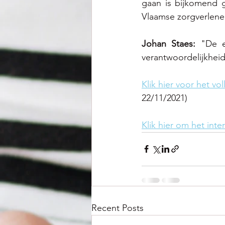
gaan is bijkomend 
Vlaamse zorgverlener
Johan Staes: 
"De e
verantwoordelijkheid
Klik hier voor het v
22/11/2021)
Klik hier om het int
Recent Posts