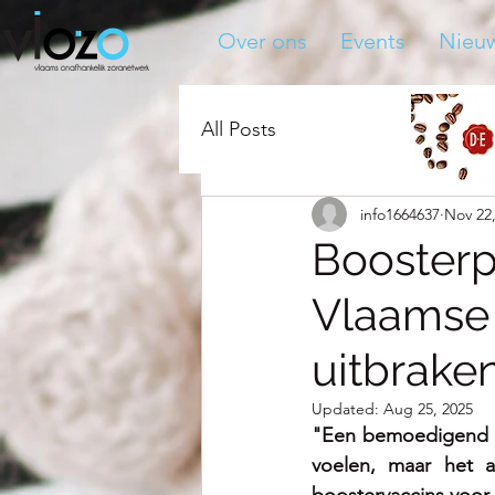
Over ons
Events
Nieu
All Posts
info1664637
Nov 22
Boosterp
Vlaamse 
uitbrake
Updated:
Aug 25, 2025
"Een bemoedigend si
voelen, maar het a