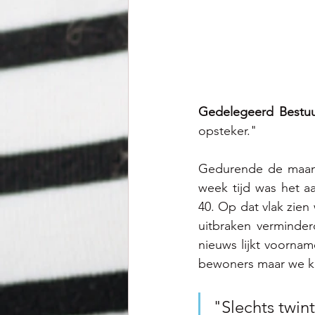
Gedelegeerd Bestuu
opsteker."
Gedurende de maand
week tijd was het aa
40. Op dat vlak zien
uitbraken verminderd
nieuws lijkt voorna
bewoners maar we ku
"Slechts twint