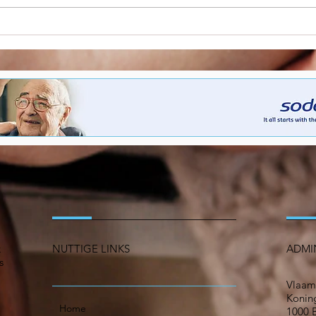
Gedeelde besluitvorming
Star
als hefboom voor
de z
vernieuwing in de zorg
opro
ope
k
NUTTIGE LINKS
ADMI
s
Vlaam
Koning
Home
1000 B