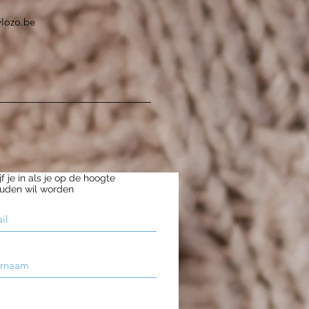
vlozo.be
jf je in als je op de hoogte
uden wil worden