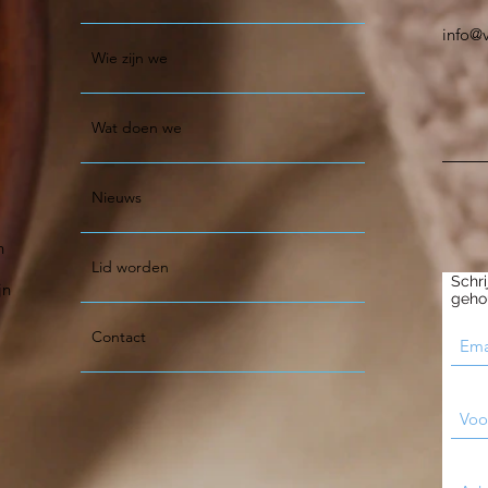
info@
Wie zijn we
Wat doen we
Nieuws
n
Lid worden
Schri
jn
geho
Contact