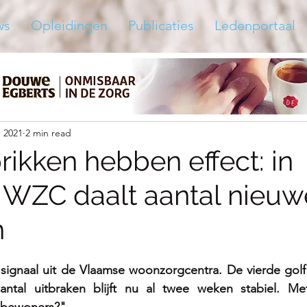
ws
Opleidingen
Publicaties
Ledenportaal
, 2021
2 min read
rikken hebben effect: in
WZC daalt aantal nieuw
n
gnaal uit de Vlaamse woonzorgcentra. De vierde golf la
antal uitbraken blijft nu al twee weken stabiel. M