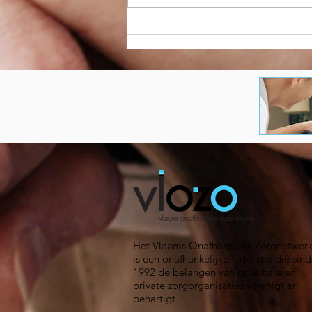
POOMAH-symposium
bevestigt belang van
kwaliteitsvol
medicatiebeleid in
woonzorgcentra
Het Vlaams Onafhankelijk Zorgnetwer
is een onafhankelijke federatie die sind
1992 de belangen van openbare en
private zorgorganisaties verenigt en
behartigt.