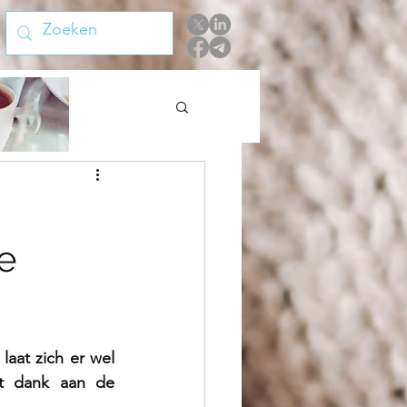
e
at zich er wel 
et dank aan de 