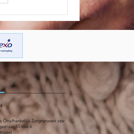
t een nieuwe carrière in
orgsector – nieuwe
ep #Kiesvoordezorg
n
N
s Onafhankelijk Zorgnetwerk vzw
sstraat 55 bus 6
russel