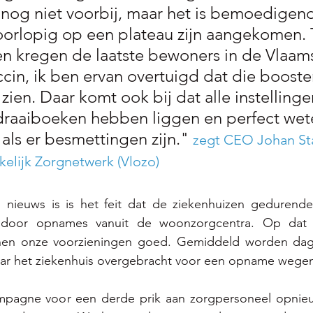
ns nog niet voorbij, maar het is bemoedigen
oorlopig op een plateau zijn aangekomen.
n kregen de laatste bewoners in de Vlaa
cin, ik ben ervan overtuigd dat die booste
n zien. Daar komt ook bij dat alle instellinge
draaiboeken hebben liggen en perfect wete
ls er besmettingen zijn." 
zegt CEO Johan Sta
elijk Zorgnetwerk (Vlozo)
ieuws is is het feit dat de ziekenhuizen gedurende 
 door opnames vanuit de woonzorgcentra. Op dat v
nnen onze voorzieningen goed. Gemiddeld worden dage
ar het ziekenhuis overgebracht voor een opname wege
mpagne voor een derde prik aan zorgpersoneel opnieuw