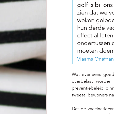
golf is bij o
zien dat we v
weken gelede
hun derde vac
effect al late
ondertussen 
moeten doen a
Vlaams Onafhank
Wat eveneens goed n
overbelast worden
preventiebeleid bi
tweetal bewoners na
Dat de vaccinatieca