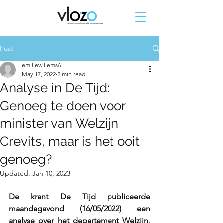
Post
emiliewillems6
May 17, 2022
2 min read
Analyse in De Tijd:
Genoeg te doen voor
minister van Welzijn
Crevits, maar is het ooit
genoeg?
Updated:
Jan 10, 2023
De krant De Tijd publiceerde 
maandagavond (16/05/2022) een 
analyse over het departement Welzijn, 