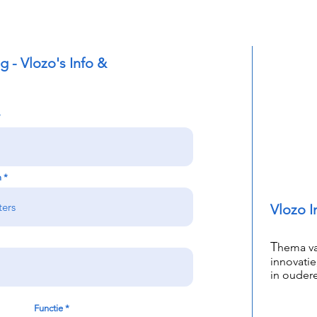
g - Vlozo's Info &
m
Vlozo I
T
hema va
innovati
in ouder
Functie