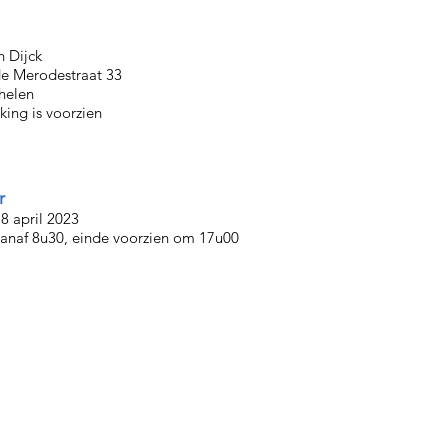
n Dijck
de Merodestraat 33
helen
king is v
oorzien
r
8 april 2023
naf 8u30, einde voorzien om 17u00