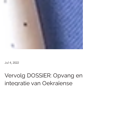
Jul 4, 2022
Vervolg DOSSIER: Opvang en
integratie van Oekraïense
vluchtelingen
VRT NWS draaide zondag (03/07/2022) een
reportage bij woonzorgcentrum Armonea De