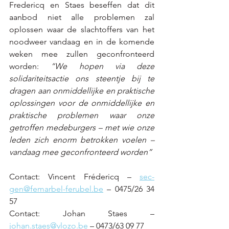
Fredericq en Staes beseffen dat dit 
aanbod niet alle problemen zal 
oplossen waar de slachtoffers van het 
noodweer vandaag en in de komende 
weken mee zullen geconfronteerd 
worden: 
“We hopen via deze 
solidariteitsactie ons steentje bij te 
dragen aan onmiddellijke en praktische 
oplossingen voor de onmiddellijke en 
praktische problemen waar onze 
getroffen medeburgers – met wie onze 
leden zich enorm betrokken voelen – 
vandaag mee geconfronteerd worden”
Contact: Vincent Frédericq – 
sec-
gen@femarbel-ferubel.be
 – 0475/26 34 
57 
Contact: Johan Staes – 
johan.staes@vlozo.be
 – 0473/63 09 77 