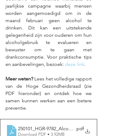
jaarlijkse campagne waarbij mensen 
worden aangemoedigd om in de 
maand februari geen alcohol te 
drinken. Dit kan een uitstekende 
gelegenheid zijn voor ouderen om hun 
alcoholgebruik te evalueren en 
bewuster om te gaan met 
drankconsumptie. Voor praktische tips 
en aanbevelingen, bezoek: 
deze link
.
Meer weten?
 Lees het volledige rapport 
van de Hoge Gezondheidsraad (zie 
PDF hieronder) en ontdek hoe we 
samen kunnen werken aan een betere 
preventie. 
250101_HGR-9782_Alcohol risicoberpeking_vWeb
.pdf
Download PDF • 3.92MB